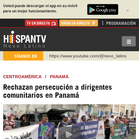
Usted puede descargar el app en su móvil
×
para un mejor funcionamiento.
PROGRAMACIÓN
TV EN DIRECTO
RADIO EN DIRECTO
https://www.youtube.com/@nexo_latino
SÍGANOS EN
http://twitter.com/nexo_latino
https://t.me/hispantvcanal
CENTROAMÉRICA
/
PANAMÁ
https://urmedium.com/c/hispantv
Rechazan persecución a dirigentes
WhatsApp y Viber: +98 921 79 29 404
comunitarios en Panamá
Instagram como: hispan_tv
https://www.facebook.com/Nexolatino.Canal