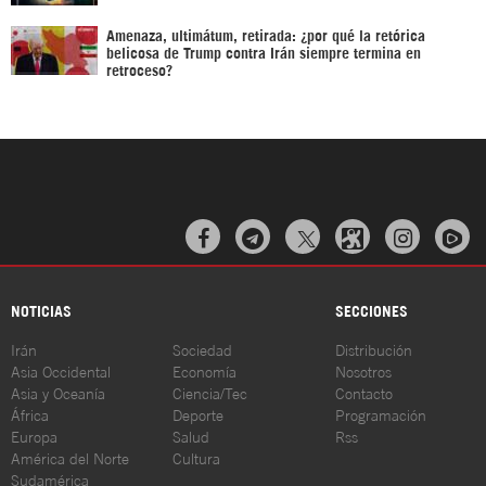
Amenaza, ultimátum, retirada: ¿por qué la retórica
belicosa de Trump contra Irán siempre termina en
retroceso?



NOTICIAS
SECCIONES
Irán
Sociedad
Distribución
Asia Occidental
Economía
Nosotros
Asia y Oceanía
Ciencia/Tec
Contacto
África
Deporte
Programación
Europa
Salud
Rss
América del Norte
Cultura
Sudamérica