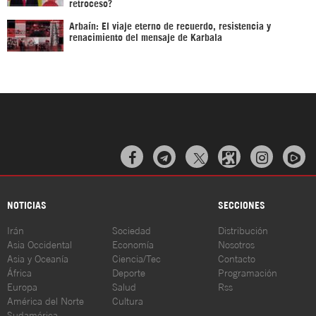
retroceso?
Arbaín: El viaje eterno de recuerdo, resistencia y
renacimiento del mensaje de Karbala



NOTICIAS
SECCIONES
Irán
Sociedad
Distribución
Asia Occidental
Economía
Nosotros
Asia y Oceanía
Ciencia/Tec
Contacto
África
Deporte
Programación
Europa
Salud
Rss
América del Norte
Cultura
Sudamérica