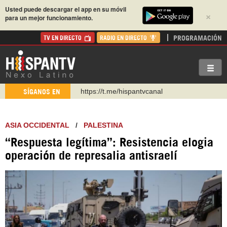
Usted puede descargar el app en su móvil
×
para un mejor funcionamiento.
PROGRAMACIÓN
TV EN DIRECTO
RADIO EN DIRECTO
https://t.me/hispantvcanal
SÍGANOS EN
https://urmedium.com/c/hispantv
WhatsApp y Viber: +98 921 79 29 404
ASIA OCCIDENTAL
/
PALESTINA
Instagram como: hispan_tv
“Respuesta legítima”: Resistencia elogia
https://www.facebook.com/Nexolatino.Canal
operación de represalia antisraelí
https://www.youtube.com/@nexo_latino
http://twitter.com/nexo_latino