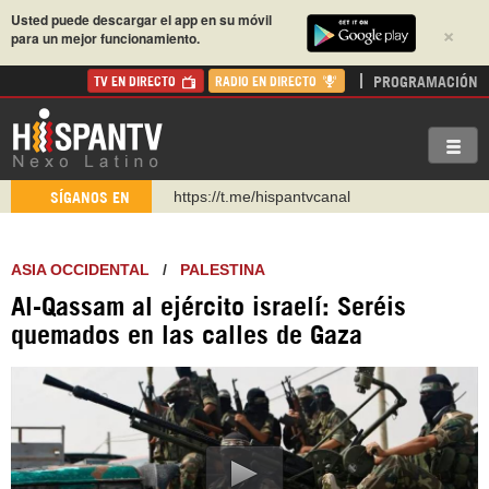
Usted puede descargar el app en su móvil
×
para un mejor funcionamiento.
PROGRAMACIÓN
TV EN DIRECTO
RADIO EN DIRECTO
https://t.me/hispantvcanal
SÍGANOS EN
https://urmedium.com/c/hispantv
WhatsApp y Viber: +98 921 79 29 404
ASIA OCCIDENTAL
/
PALESTINA
Instagram como: hispan_tv
Al-Qassam al ejército israelí: Seréis
https://www.facebook.com/Nexolatino.Canal
quemados en las calles de Gaza
https://www.youtube.com/@nexo_latino
http://twitter.com/nexo_latino