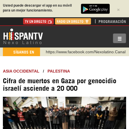
Usted puede descargar el app en su móvil
×
para un mejor funcionamiento.
PROGRAMACIÓN
TV EN DIRECTO
RADIO EN DIRECTO
https://www.facebook.com/Nexolatino.Canal
SÍGANOS EN
https://www.youtube.com/@nexo_latino
http://twitter.com/nexo_latino
ASIA OCCIDENTAL
/
PALESTINA
https://t.me/hispantvcanal
Cifra de muertos en Gaza por genocidio
https://urmedium.com/c/hispantv
israelí asciende a 20 000
WhatsApp y Viber: +98 921 79 29 404
Instagram como: hispan_tv