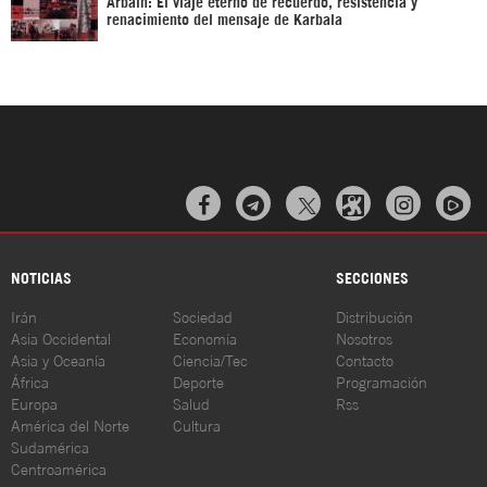
Arbaín: El viaje eterno de recuerdo, resistencia y
renacimiento del mensaje de Karbala



NOTICIAS
SECCIONES
Irán
Sociedad
Distribución
Asia Occidental
Economía
Nosotros
Asia y Oceanía
Ciencia/Tec
Contacto
África
Deporte
Programación
Europa
Salud
Rss
América del Norte
Cultura
Sudamérica
Centroamérica