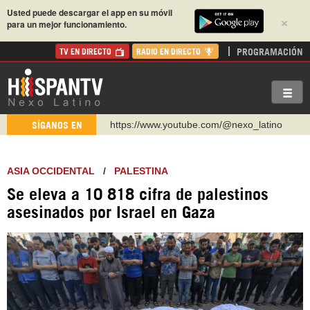
Usted puede descargar el app en su móvil
×
para un mejor funcionamiento.
PROGRAMACIÓN
TV EN DIRECTO
RADIO EN DIRECTO
https://www.youtube.com/@nexo_latino
SÍGANOS EN
http://twitter.com/nexo_latino
https://t.me/hispantvcanal
ASIA OCCIDENTAL
/
PALESTINA
https://urmedium.com/c/hispantv
Se eleva a 10 818 cifra de palestinos
WhatsApp y Viber: +98 921 79 29 404
asesinados por Israel en Gaza
Instagram como: hispan_tv
https://www.facebook.com/Nexolatino.Canal