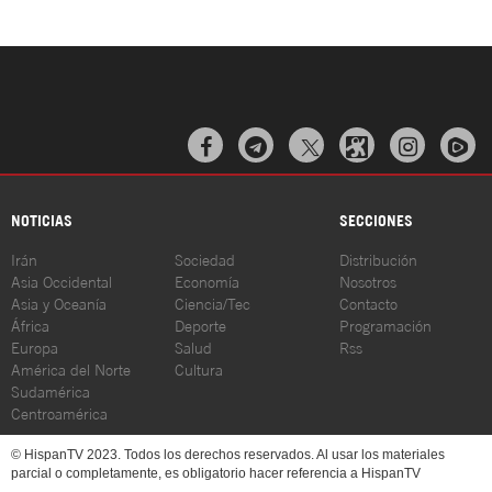



NOTICIAS
SECCIONES
Irán
Sociedad
Distribución
Asia Occidental
Economía
Nosotros
Asia y Oceanía
Ciencia/Tec
Contacto
África
Deporte
Programación
Europa
Salud
Rss
América del Norte
Cultura
Sudamérica
Centroamérica
© HispanTV 2023. Todos los derechos reservados. Al usar los materiales
parcial o completamente, es obligatorio hacer referencia a HispanTV