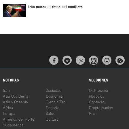
Irán marca el ritmo del conflicto



NOTICIAS
SECCIONES
Irán
Sociedad
Distribución
Asia Occidental
Economía
Nosotros
Asia y Oceanía
Ciencia/Tec
Contacto
África
Deporte
Programación
Europa
Salud
Rss
América del Norte
Cultura
Sudamérica