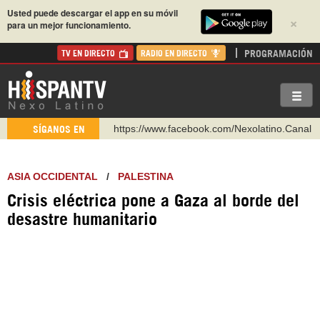
Usted puede descargar el app en su móvil
×
para un mejor funcionamiento.
PROGRAMACIÓN
TV EN DIRECTO
RADIO EN DIRECTO
https://www.facebook.com/Nexolatino.Canal
SÍGANOS EN
https://www.youtube.com/@nexo_latino
http://twitter.com/nexo_latino
ASIA OCCIDENTAL
/
PALESTINA
https://t.me/hispantvcanal
Crisis eléctrica pone a Gaza al borde del
https://urmedium.com/c/hispantv
desastre humanitario
WhatsApp y Viber: +98 921 79 29 404
Instagram como: hispan_tv