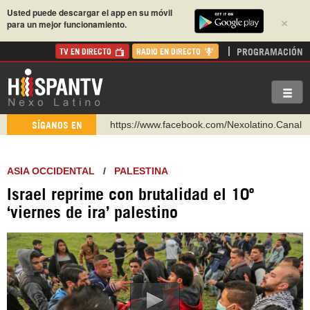
Usted puede descargar el app en su móvil
×
para un mejor funcionamiento.
PROGRAMACIÓN
TV EN DIRECTO
RADIO EN DIRECTO
https://www.facebook.com/Nexolatino.Canal
https://www.youtube.com/@nexo_latino
SÍGANOS EN
http://twitter.com/nexo_latino
https://t.me/hispantvcanal
ASIA OCCIDENTAL
/
PALESTINA
https://urmedium.com/c/hispantv
Israel reprime con brutalidad el 10º
WhatsApp y Viber: +98 921 79 29 404
‘viernes de ira’ palestino
Instagram como: hispan_tv