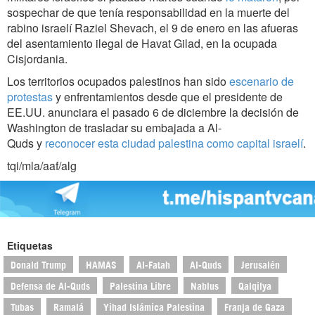
sospechar de que tenía responsabilidad en la muerte del
rabino israelí Raziel Shevach, el 9 de enero en las afueras
del asentamiento ilegal de Havat Gilad, en la ocupada
Cisjordania.
Los territorios ocupados palestinos han sido
escenario de
protestas
y enfrentamientos desde que el presidente de
EE.UU. anunciara el pasado 6 de diciembre la decisión de
Washington de trasladar su embajada a Al-
Quds y
reconocer esta ciudad palestina como capital israelí
.
tqi/mla/aaf/alg
Etiquetas
Donald Trump
HAMAS
Al-Fatah
Al-Quds
Jerusalén
Defensa de Al-Quds
Palestina Libre
Nablus
Qalqilya
Tubas
Ramalá
Yihad Islámica Palestina
Franja de Gaza