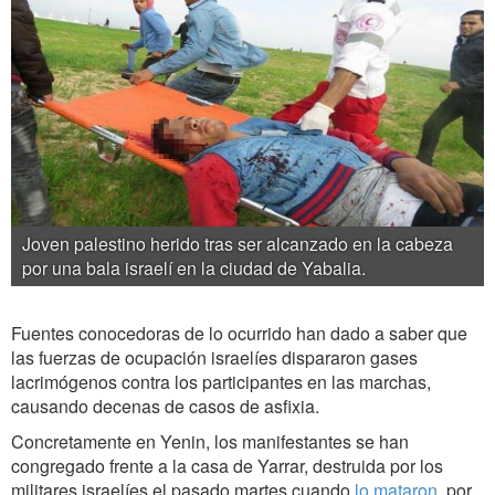
Joven palestino herido tras ser alcanzado en la cabeza
por una bala israelí en la ciudad de Yabalia.
Fuentes conocedoras de lo ocurrido han dado a saber que
las fuerzas de ocupación israelíes dispararon gases
lacrimógenos contra los participantes en las marchas,
causando decenas de casos de asfixia.
Concretamente en Yenin, los manifestantes se han
congregado frente a la casa de Yarrar, destruida por los
militares israelíes el pasado martes cuando
lo mataron
, por