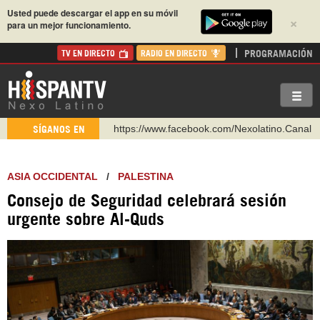
Usted puede descargar el app en su móvil
×
para un mejor funcionamiento.
PROGRAMACIÓN
TV EN DIRECTO
RADIO EN DIRECTO
https://www.youtube.com/@nexo_latino
SÍGANOS EN
http://twitter.com/nexo_latino
https://t.me/hispantvcanal
ASIA OCCIDENTAL
/
PALESTINA
https://urmedium.com/c/hispantv
Consejo de Seguridad celebrará sesión
WhatsApp y Viber: +98 921 79 29 404
urgente sobre Al-Quds
Instagram como: hispan_tv
https://www.facebook.com/Nexolatino.Canal