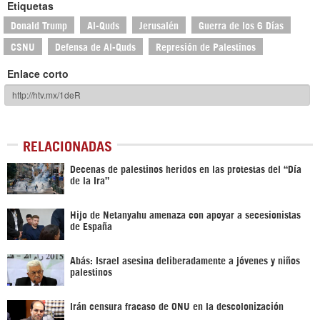
Etiquetas
Donald Trump
Al-Quds
Jerusalén
Guerra de los 6 Días
CSNU
Defensa de Al-Quds
Represión de Palestinos
Enlace corto
RELACIONADAS
Decenas de palestinos heridos en las protestas del “Día
de la Ira”
Hijo de Netanyahu amenaza con apoyar a secesionistas
de España
Abás: Israel asesina deliberadamente a jóvenes y niños
palestinos
Irán censura fracaso de ONU en la descolonización