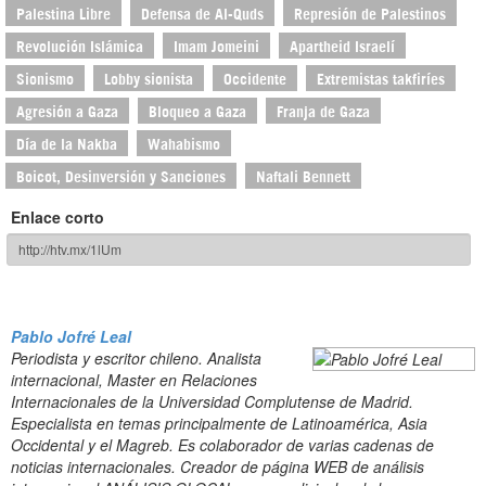
Palestina Libre
Defensa de Al-Quds
Represión de Palestinos
Revolución Islámica
Imam Jomeini
Apartheid Israelí
Sionismo
Lobby sionista
Occidente
Extremistas takfiríes
Agresión a Gaza
Bloqueo a Gaza
Franja de Gaza
Día de la Nakba
Wahabismo
Boicot, Desinversión y Sanciones
Naftali Bennett
Enlace corto
Pablo Jofré Leal
Periodista y escritor chileno. Analista
internacional, Master en Relaciones
Internacionales de la Universidad Complutense de Madrid.
Especialista en temas principalmente de Latinoamérica, Asia
Occidental y el Magreb. Es colaborador de varias cadenas de
noticias internacionales. Creador de página WEB de análisis