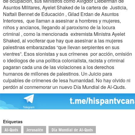
de ocupación, sus Ministros como Avigdor Lieberman de
Asuntos Militares, Ayelet Shaked de la cartera de Justicia,
Naftali Bennet de Educación , Gilad Erdan de Asuntos
Interiores, que llaman a asesinar a hombres y mujeres,
niños y ancianos, llegando al paroxismo de la locura
criminal , como la mencionada extremista Ministra Ayelet
Shaked, al vociferar que hay que asesinar a las mujeres
palestinas embarazadas “que llevan serpientes en sus
vientres”. Esos sionistas y sus crímenes por acción, omisión
o ideólogos de una política colonialista, racista y criminal
pagaran cada una de las violaciones a los derechos
humanos de millones de palestinos. Un Juicio para
culpables de crímenes de lesa humanidad. No hay olvido ni
perdón al conmemorar un nuevo Día Mundial de Al-Quds.
Etiquetas
Al-Quds
Jerusalén
Día Mundial de Al-Quds