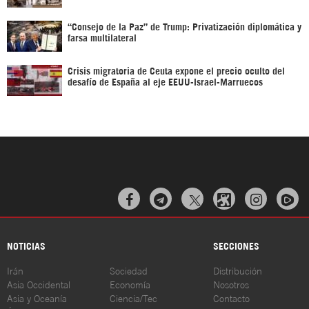
“Consejo de la Paz” de Trump: Privatización diplomática y
farsa multilateral
Crisis migratoria de Ceuta expone el precio oculto del
desafío de España al eje EEUU-Israel-Marruecos



NOTICIAS
SECCIONES
Irán
Sociedad
Distribución
Asia Occidental
Economía
Nosotros
Asia y Oceanía
Ciencia/Tec
Contacto