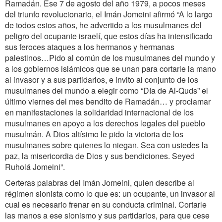
Ramadán. Ese 7 de agosto del año 1979, a pocos meses
del triunfo revolucionario, el Imán Jomeini afirmó “A lo largo
de todos estos años, he advertido a los musulmanes del
peligro del ocupante israelí, que estos días ha intensificado
sus feroces ataques a los hermanos y hermanas
palestinos…Pido al común de los musulmanes del mundo y
a los gobiernos islámicos que se unan para cortarle la mano
al invasor y a sus partidarios, e invito al conjunto de los
musulmanes del mundo a elegir como “Día de Al-Quds” el
último viernes del mes bendito de Ramadán… y proclamar
en manifestaciones la solidaridad internacional de los
musulmanes en apoyo a los derechos legales del pueblo
musulmán. A Dios altísimo le pido la victoria de los
musulmanes sobre quienes lo niegan. Sea con ustedes la
paz, la misericordia de Dios y sus bendiciones. Seyed
Ruholá Jomeini”.
Certeras palabras del Imán Jomeini, quien describe al
régimen sionista como lo que es: un ocupante, un invasor al
cual es necesario frenar en su conducta criminal. Cortarle
las manos a ese sionismo y sus partidarios, para que cese