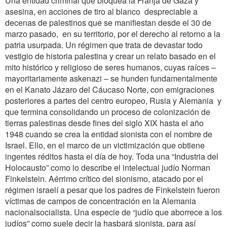
Una entidad criminal que bloquea la Franja de Gaza y
asesina, en acciones de tiro al blanco despreciable a
decenas de palestinos que se manifiestan desde el 30 de
marzo pasado, en su territorio, por el derecho al retorno a la
patria usurpada. Un régimen que trata de devastar todo
vestigio de historia palestina y crear un relato basado en el
mito histórico y religioso de seres humanos, cuyas raíces –
mayoritariamente askenazi – se hunden fundamentalmente
en el Kanato Jázaro del Cáucaso Norte, con emigraciones
posteriores a partes del centro europeo, Rusia y Alemania y
que termina consolidando un proceso de colonización de
tierras palestinas desde fines del siglo XIX hasta el año
1948 cuando se crea la entidad sionista con el nombre de
Israel. Ello, en el marco de un victimización que obtiene
ingentes réditos hasta el día de hoy. Toda una “Industria del
Holocausto” como lo describe el intelectual judío Norman
Finkelstein. Aérrimo crítico del sionismo, atacado por el
régimen israelí a pesar que los padres de Finkelstein fueron
víctimas de campos de concentración en la Alemania
nacionalsocialista. Una especie de “judío que aborrece a los
judíos” como suele decir la hasbará sionista, para así