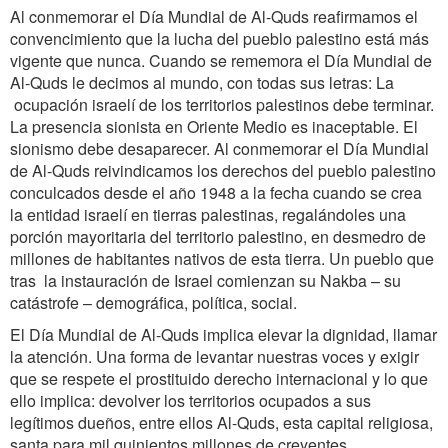
Al conmemorar el Día Mundial de Al-Quds reafirmamos el
convencimiento que la lucha del pueblo palestino está más
vigente que nunca. Cuando se rememora el Día Mundial de
Al-Quds le decimos al mundo, con todas sus letras: La
ocupación israelí de los territorios palestinos debe terminar.
La presencia sionista en Oriente Medio es inaceptable. El
sionismo debe desaparecer. Al conmemorar el Día Mundial
de Al-Quds reivindicamos los derechos del pueblo palestino
conculcados desde el año 1948 a la fecha cuando se crea
la entidad israelí en tierras palestinas, regalándoles una
porción mayoritaria del territorio palestino, en desmedro de
millones de habitantes nativos de esta tierra. Un pueblo que
tras la instauración de Israel comienzan su Nakba – su
catástrofe – demográfica, política, social.
El Día Mundial de Al-Quds implica elevar la dignidad, llamar
la atención. Una forma de levantar nuestras voces y exigir
que se respete el prostituido derecho internacional y lo que
ello implica: devolver los territorios ocupados a sus
legítimos dueños, entre ellos Al-Quds, esta capital religiosa,
santa para mil quinientos millones de creyentes