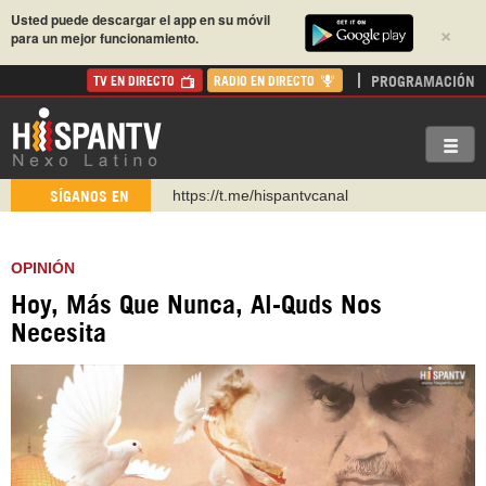
Usted puede descargar el app en su móvil
×
para un mejor funcionamiento.
PROGRAMACIÓN
TV EN DIRECTO
RADIO EN DIRECTO
https://t.me/hispantvcanal
SÍGANOS EN
https://urmedium.com/c/hispantv
WhatsApp y Viber: +98 921 79 29 404
OPINIÓN
Instagram como: hispan_tv
Hoy, Más Que Nunca, Al-Quds Nos
https://www.facebook.com/Nexolatino.Canal
Necesita
https://www.youtube.com/@nexo_latino
http://twitter.com/nexo_latino