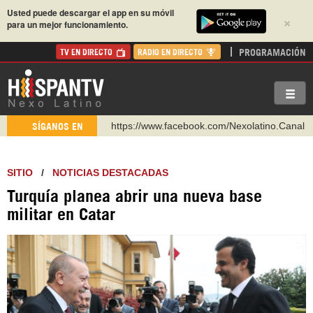
Usted puede descargar el app en su móvil
×
para un mejor funcionamiento.
PROGRAMACIÓN
TV EN DIRECTO
RADIO EN DIRECTO
https://www.facebook.com/Nexolatino.Canal
SÍGANOS EN
https://www.youtube.com/@nexo_latino
http://twitter.com/nexo_latino
SITIO
/
NOTICIAS DESTACADAS
https://t.me/hispantvcanal
Turquía planea abrir una nueva base
https://urmedium.com/c/hispantv
militar en Catar
WhatsApp y Viber: +98 921 79 29 404
Instagram como: hispan_tv