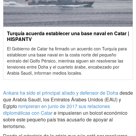
Turquía acuerda establecer una base naval en Catar |
HISPANTV
El Gobierno de Catar ha firmado un acuerdo con Turquía para
establecer una base naval en la costa norte del pequeño
emirato del Golfo Pérsico, mientras siguen sin resolverse las
tensiones entre Doha y el cuarteto árabe, encabezado por
Arabia Saudí, informan medios locales.
Ankara ha sido el principal aliado y defensor de Doha
desde
que Arabia Saudí, los Emiratos Árabes Unidos (EAU) y
Egipto
rompieran en junio de 2017 sus relaciones
diplomáticas con Catar
e impusieran un boicot económico
sobre este pequeño país tras acusarlo de apoyar al
terrorismo.
Desde el principio de la crisis que aún está por resolverse,