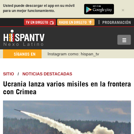
Usted puede descargar el app en su móvil
×
para un mejor funcionamiento.
PROGRAMACIÓN
TV EN DIRECTO
RADIO EN DIRECTO
https://www.facebook.com/Nexolatino.Canal
SÍGANOS EN
https://www.youtube.com/@nexo_latino
http://twitter.com/nexo_latino
SITIO
/
NOTICIAS DESTACADAS
https://t.me/hispantvcanal
Ucrania lanza varios misiles en la frontera
https://urmedium.com/c/hispantv
con Crimea
WhatsApp y Viber: +98 921 79 29 404
Instagram como: hispan_tv