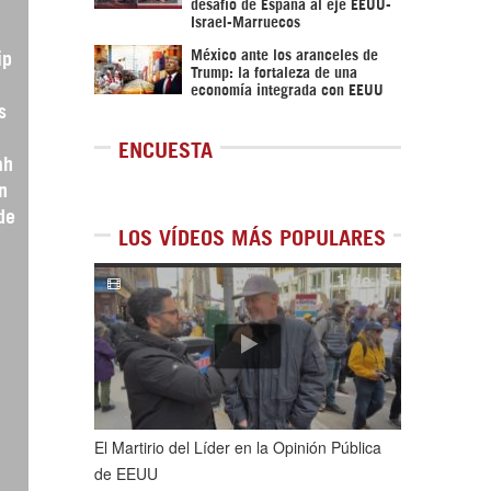
desafío de España al eje EEUU-
Israel-Marruecos
México ante los aranceles de
ip
Trump: la fortaleza de una
economía integrada con EEUU
s
ENCUESTA
ah
n
de
LOS VÍDEOS MÁS POPULARES
1
de
5
El Martirio del Líder en la Opinión Pública
de EEUU