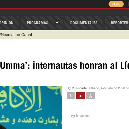
RADIO
OPINIÓN
PROGRAMAS
DOCUMENTALES
REPORTER
/Nexolatino.Canal
@nexo_latino
ino
ispantv
a Umma’: internautas honran al Lí
1 79 29 404
v
sábado, 4 de julio de 2026 5
Publicada:
•
A
A
Imprimir