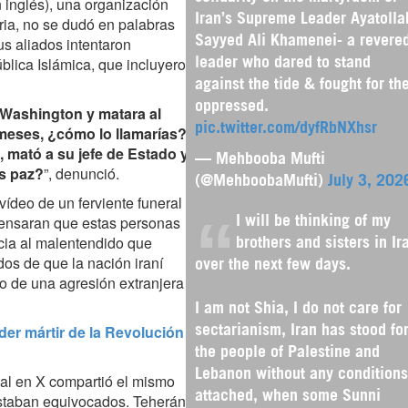
n inglés), una organización
Iran’s Supreme Leader Ayatolla
ia, no se dudó en palabras
s aliados intentaron
Sayyed Ali Khamenei- a revere
blica Islámica, que incluyeron
leader who dared to stand
against the tide & fought for th
oppressed.
 Washington y matara al
pic.twitter.com/dyfRbNXhsr
 meses, ¿cómo lo llamarías?”
mató a su jefe de Estado y
— Mehbooba Mufti
as paz?
”, denunció.
(@MehboobaMufti)
July 3, 202
ídeo de un ferviente funeral
 pensaran que estas personas
I will be thinking of my
ncia al malentendido que
brothers and sisters in Ir
dos de que la nación iraní
over the next few days.
so de una agresión extranjera
I am not Shia, I do not care for
der mártir de la Revolución
sectarianism, Iran has stood fo
the people of Palestine and
Lebanon without any conditions
tal en X compartió el mismo
attached, when some Sunni
estaban equivocados. Teherán