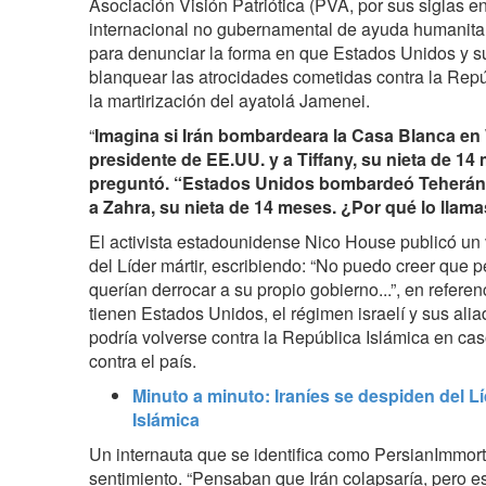
Asociación Visión Patriótica (PVA, por sus siglas e
internacional no gubernamental de ayuda humanitar
para denunciar la forma en que Estados Unidos y su
blanquear las atrocidades cometidas contra la Repú
la martirización del ayatolá Jamenei.
“
Imagina si Irán bombardeara la Casa Blanca en
presidente de EE.UU. y a Tiffany, su nieta de 14
preguntó. “Estados Unidos bombardeó Teherán, 
a Zahra, su nieta de 14 meses. ¿Por qué lo llam
El activista estadounidense Nico House publicó un v
del Líder mártir, escribiendo: “No puedo creer que
querían derrocar a su propio gobierno...”, en refere
tienen Estados Unidos, el régimen israelí y sus alia
podría volverse contra la República Islámica en ca
contra el país.
Minuto a minuto: Iraníes se despiden del Lí
Islámica
Un internauta que se identifica como PersianImmor
sentimiento. “Pensaban que Irán colapsaría, pero 