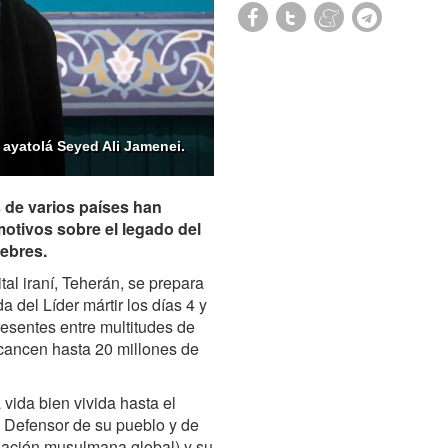
l ayatolá Seyed Ali Jamenei.
s de varios países han
otivos sobre el legado del
nebres.
tal iraní, Teherán, se prepara
 del Líder mártir los días 4 y
resentes entre multitudes de
cancen hasta 20 millones de
 vida bien vivida hasta el
. Defensor de su pueblo y de
a nación musulmana global) y su