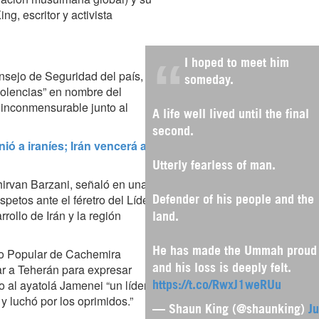
g, escritor y activista
I hoped to meet him
onsejo de Seguridad del país,
someday.
olencias” en nombre del
a inconmensurable junto al
A life well lived until the final
second.
ió a iraníes; Irán vencerá a
Utterly fearless of man.
chirvan Barzani, señaló en una
etos ante el féretro del Líder
Defender of his people and the
rrollo de Irán y la región
land.
co Popular de Cachemira
He has made the Ummah proud
gar a Teherán para expresar
and his loss is deeply felt.
o al ayatolá Jamenei “un líder
https://t.co/RwxJ1weRUu
 y luchó por los oprimidos.”
— Shaun King (@shaunking)
Ju