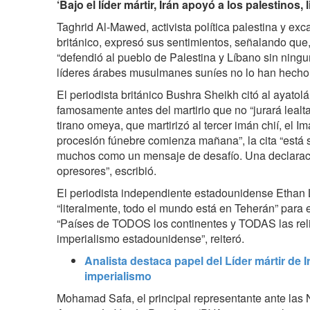
‘Bajo el líder mártir, Irán apoyó a los palestinos,
Taghrid Al-Mawed, activista política palestina y ex
británico, expresó sus sentimientos, señalando que, b
“defendió al pueblo de Palestina y Líbano sin ning
líderes árabes musulmanes suníes no lo han hecho.
El periodista británico Bushra Sheikh citó al ayato
famosamente antes del martirio que no “jurará lealt
tirano omeya, que martirizó al tercer imán chií, el I
procesión fúnebre comienza mañana”, la cita “está 
muchos como un mensaje de desafío. Una declaració
opresores”, escribió.
El periodista independiente estadounidense Ethan
“literalmente, todo el mundo está en Teherán” para el
“Países de TODOS los continentes y TODAS las reli
imperialismo estadounidense”, reiteró.
Analista destaca papel del Líder mártir de 
imperialismo
Mohamad Safa, el principal representante ante las