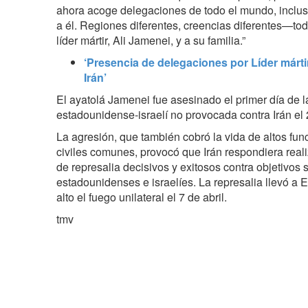
ahora acoge delegaciones de todo el mundo, inclus
a él. Regiones diferentes, creencias diferentes—to
líder mártir, Ali Jamenei, y a su familia.”
‘Presencia de delegaciones por Líder márt
Irán’
El ayatolá Jamenei fue asesinado el primer día de l
estadounidense-israelí no provocada contra Irán el 
La agresión, que también cobró la vida de altos fu
civiles comunes, provocó que Irán respondiera rea
de represalia decisivos y exitosos contra objetivos 
estadounidenses e israelíes. La represalia llevó a
alto el fuego unilateral el 7 de abril.
tmv