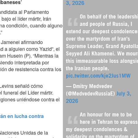
 libaneses’
3, 2026
candidata al Parlamento
On behalf of the leadersh
ajo el líder mártir, Irán
una condición, cuando algunos
and people of Russia, I
”
extend our deepest condolence
over the martyrdom of Iran's
lá Jamenei afirmando
Supreme Leader, Grand Ayatoll
ad a alguien como Yazid”, el
Seyyed Ali Khamenei. We mour
mam Husein (P). “Mientras la
siendo interpretada por
this immeasurable loss alongsi
n de resistencia contra los
the Iranian people.
pic.twitter.com/kje2Jus1MW
 Levins señaló cómo
— Dmitry Medvedev
 funeral del Líder mártir.
(@MedvedevRussiaE)
July 3,
giones uniéndose contra el
2026
Irán en lucha contra
An honour for me to be
here in Tehran to express
my deepest condolences &
 Naciones Unidas de la
solidarity on the martyrdom of