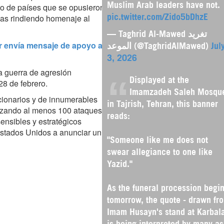
o de países que se opusieron
Muslim Arab leaders have not.
das rindiendo homenaje al
pic.twitter.com/Zido5bDhzE
— Taghrid Al-Mawed تغريد
ir envía mensaje de apoyo a
الموعد (@TaghridAlMawed)
Jul
3, 2026
a guerra de agresión
Displayed at the
28 de febrero.
Imamzadeh Saleh Mosqu
ncionarios y de innumerables
in Tajrish, Tehran, this banner
lizando al menos 100 ataques
reads:
sensibles y estratégicos
 Estados Unidos a anunciar un
"Someone like me does not
swear allegiance to one like
Yazid."
As the funeral procession begi
tomorrow, the quote - drawn fr
Imam Husayn's stand at Karbala
is being interpreted by many as