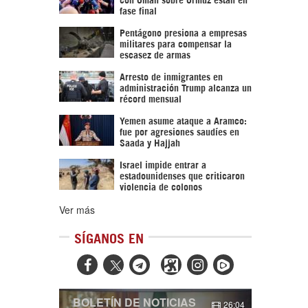
fase final
Pentágono presiona a empresas
militares para compensar la
escasez de armas
Arresto de inmigrantes en
administración Trump alcanza un
récord mensual
Yemen asume ataque a Aramco:
fue por agresiones saudíes en
Saada y Hajjah
Israel impide entrar a
estadounidenses que criticaron
violencia de colonos
Ver más
SÍGANOS EN



BOLETÍN DE NOTICIAS
26:04