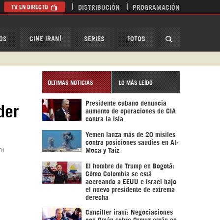
TV EN DIRECTO
DISTRIBUCIÓN
PROGRAMACIÓN
HispanTV
OS
CINE IRANÍ
SERIES
FOTOS
ÚLTIMAS NOTICIAS
LO MÁS LEÍDO
Presidente cubano denuncia
der
aumento de operaciones de CIA
contra la isla
Yemen lanza más de 20 misiles
contra posiciones saudíes en Al-
:31
Moca y Taiz
El hombre de Trump en Bogotá:
Cómo Colombia se está
acercando a EEUU e Israel bajo
el nuevo presidente de extrema
derecha
Canciller iraní: Negociaciones
con Omán sobre Ormuz están en