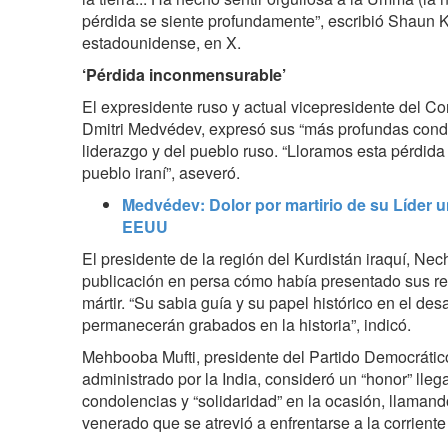
pérdida se siente profundamente”, escribió Shaun Kin
estadounidense, en X.
‘Pérdida inconmensurable’
El expresidente ruso y actual vicepresidente del C
Dmitri Medvédev, expresó sus “más profundas cond
liderazgo y del pueblo ruso. “Lloramos esta pérdid
pueblo iraní”, aseveró.
Medvédev: Dolor por martirio de su Líder un
EEUU
El presidente de la región del Kurdistán iraquí, Ne
publicación en persa cómo había presentado sus resp
mártir. “Su sabia guía y su papel histórico en el desa
permanecerán grabados en la historia”, indicó.
Mehbooba Mufti, presidente del Partido Democráti
administrado por la India, consideró un “honor” lle
condolencias y “solidaridad” en la ocasión, llamand
venerado que se atrevió a enfrentarse a la corriente