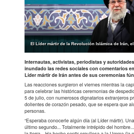
El Líder mártir de la Revolución Islámica de Irán, e
Internautas, activistas, periodistas y autoridade
inundado las redes sociales con comentarios em
Líder mártir de Irán antes de sus ceremonias fú
Las reacciones surgieron el viernes mientras la capi
para celebrar las históricas ceremonias de despedida
5 de julio, con numerosos dignatarios extranjeros p
dolientes de corazón pesado, que se espera que al
personas.
“Esperaba conocerle algún día (al Líder mártir). Una
último segundo... Totalmente intrépido del hombre..
la tierra... Ha hecho sentir orgullosa a la Umma (l