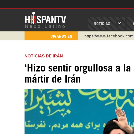
NOTICIAS
https://www.facebook.com
SÍGANOS EN
https://www.youtube.com/
http://twitter.com/nexo_lat
https://t.me/hispantvcanal
NOTICIAS DE IRÁN
https://urmedium.com/c/h
‘Hizo sentir orgullosa a l
WhatsApp y Viber: +98 92
mártir de Irán
Instagram como: hispan_t