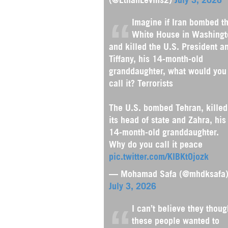
Imagine if Iran bombed t
White House in Washingt
and killed the U.S. President a
Tiffany, his 14-month-old
granddaughter, what would you
call it? Terrorists
The U.S. bombed Tehran, killed
its head of state and Zahra, his
14-month-old granddaughter.
Why do you call it peace
pic.twitter.com/KIBKtOjozk
— Mohamad Safa (@mhdksafa
July 3, 2026
I can’t believe they thoug
these people wanted to