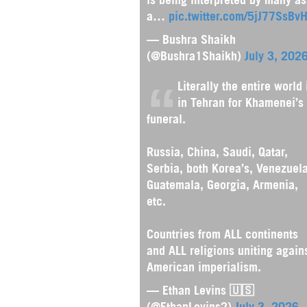
a…
pic.twitter.com/5jJ77SsBv
— Bushra Shaikh
(@Bushra1Shaikh)
July 3, 202
Literally the entire world 
in Tehran for Khamenei’s
funeral.
Russia, China, Saudi, Qatar,
Serbia, both Korea’s, Venezuela
Guatemala, Georgia, Armenia,
etc.
Countries from ALL continents
and ALL religions uniting again
American imperialism.
— Ethan Levins 🇺🇸
(@EthanLevins2)
July 3, 2026