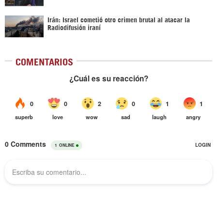
Irán: Israel cometió otro crimen brutal al atacar la
Radiodifusión iraní
COMENTARIOS