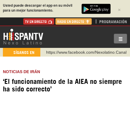
Usted puede descargar el app en su móvil
×
para un mejor funcionamiento.
PROGRAMACIÓN
TV EN DIRECTO
RADIO EN DIRECTO
https://www.facebook.com/Nexolatino.Canal
SÍGANOS EN
https://www.youtube.com/@nexo_latino
http://twitter.com/nexo_latino
NOTICIAS DE IRÁN
https://t.me/hispantvcanal
‘El funcionamiento de la AIEA no siempre
https://urmedium.com/c/hispantv
ha sido correcto’
WhatsApp y Viber: +98 921 79 29 404
Instagram como: hispan_tv