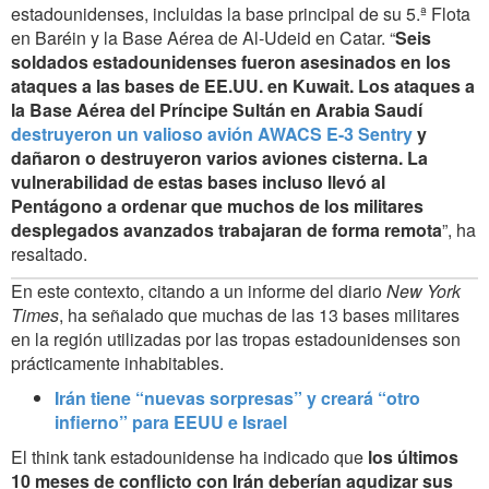
estadounidenses, incluidas la base principal de su 5.ª Flota
en Baréin y la Base Aérea de Al-Udeid en Catar. “
Seis
soldados estadounidenses fueron asesinados en los
ataques a las bases de EE.UU. en Kuwait. Los ataques a
la Base Aérea del Príncipe Sultán en Arabia Saudí
destruyeron un valioso avión AWACS E-3 Sentry
y
dañaron o destruyeron varios aviones cisterna. La
vulnerabilidad de estas bases incluso llevó al
Pentágono a ordenar que muchos de los militares
desplegados avanzados trabajaran de forma remota
”, ha
resaltado.
En este contexto, citando a un informe del diario
New York
Times
, ha señalado que muchas de las 13 bases militares
en la región utilizadas por las tropas estadounidenses son
prácticamente inhabitables.
Irán tiene “nuevas sorpresas” y creará “otro
infierno” para EEUU e Israel
El think tank estadounidense ha indicado que
los últimos
10 meses de conflicto con Irán deberían agudizar sus