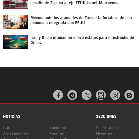
desafío de España al eje EEUU-Israel-Marruecos
México ante los aranceles de Trump: la fortaleza de una
economía integrada con EEUU
Irán y Omán ultiman un nuevo estatus para el estrecho de
Ormuz



NOTICIAS
SECCIONES
Irán
Sociedad
Distribución
Asia Occidental
Economía
Nosotros