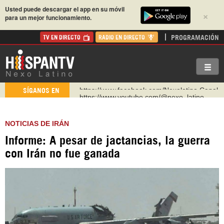
Usted puede descargar el app en su móvil
×
para un mejor funcionamiento.
PROGRAMACIÓN
TV EN DIRECTO
RADIO EN DIRECTO
https://www.youtube.com/@nexo_latino
SÍGANOS EN
http://twitter.com/nexo_latino
https://t.me/hispantvcanal
NOTICIAS DE IRÁN
https://urmedium.com/c/hispantv
Informe: A pesar de jactancias, la guerra
WhatsApp y Viber: +98 921 79 29 404
con Irán no fue ganada
Instagram como: hispan_tv
https://www.facebook.com/Nexolatino.Canal