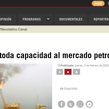
RADIO
OPINIÓN
PROGRAMAS
DOCUMENTALES
REPORTER
/Nexolatino.Canal
@nexo_latino
ino
n toda capacidad al mercado petr
ispantv
jueves, 3 de febrero de 2022
Publicada:
1 79 29 404
•
A
A
v
Imprimir