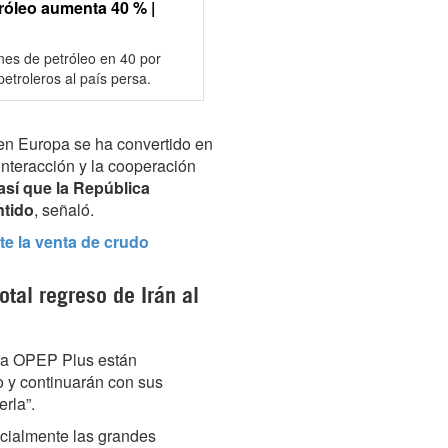
tróleo aumenta 40 % |
ones de petróleo en 40 por
etroleros al país persa.
s en Europa se ha convertido en
interacción y la cooperación
así que la República
ntido
, señaló.
e la venta de crudo
otal regreso de Irán al
e la OPEP Plus están
do y continuarán con sus
rla”.
ecialmente las grandes