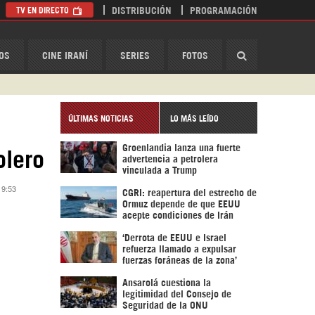
TV EN DIRECTO
DISTRIBUCIÓN
PROGRAMACIÓN
HispanTV
OS
CINE IRANÍ
SERIES
FOTOS
ÚLTIMAS NOTICIAS
LO MÁS LEÍDO
Groenlandia lanza una fuerte
olero
advertencia a petrolera
vinculada a Trump
 9:53
CGRI: reapertura del estrecho de
Ormuz depende de que EEUU
acepte condiciones de Irán
‘Derrota de EEUU e Israel
refuerza llamado a expulsar
fuerzas foráneas de la zona’
Ansarolá cuestiona la
legitimidad del Consejo de
Seguridad de la ONU