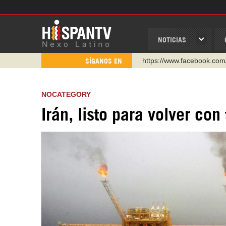
NOTICIAS
https://www.facebook.com
SÍGANOS EN
https://www.youtube.com/
http://twitter.com/nexo_lat
NOCATEGORY
https://t.me/hispantvcanal
Irán, listo para volver co
https://urmedium.com/c/h
WhatsApp y Viber: +98 92
Instagram como: hispan_t