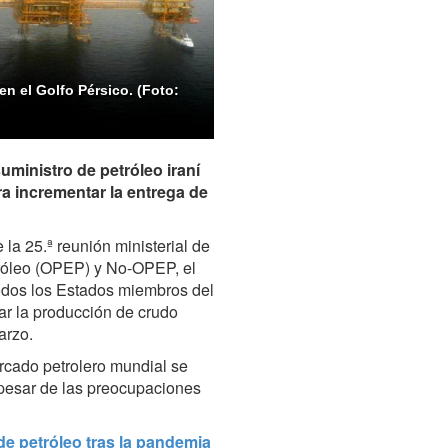
n el Golfo Pérsico. (Foto:
ministro de petróleo iraní
ra incrementar la entrega de
la 25.ª reunión ministerial de
róleo
(OPEP) y No-OPEP,
el
odos los Estados miembros del
r la producción de crudo
arzo.
rcado petrolero mundial se
a pesar de las preocupaciones
e petróleo tras la pandemia