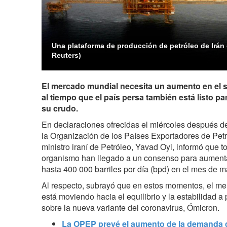
Una plataforma de producción de petróleo de Irán e
Reuters)
El mercado mundial necesita un aumento en el su
al tiempo que el país persa también está listo pa
su crudo.
En declaraciones ofrecidas el miércoles después de 
la
Organización de los Países Exportadores de Pet
ministro iraní de Petróleo, Yavad Oyi, informó que
t
organismo han llegado a un consenso para aumenta
hasta 400 000
barriles por día (bpd)
en el mes de m
Al respecto, subrayó que en estos momentos, el me
está moviendo hacia el equilibrio y la estabilidad 
sobre la nueva variante del coronavirus, Ómicron.
La OPEP prevé el aumento de la demanda d