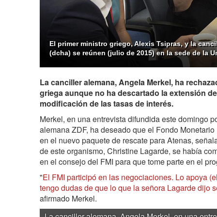
El primer ministro griego, Alexis Tsipras, y la canc
(dcha) se reúnen (julio de 2015) en la sede de la 
La canciller alemana, Angela Merkel, ha rechaza
griega aunque no ha descartado la extensión de 
modificación de las tasas de interés.
Merkel, en una entrevista difundida este domingo po
alemana ZDF, ha deseado que el Fondo Monetario In
en el nuevo paquete de rescate para Atenas, señala
de este organismo, Christine Lagarde, se había com
en el consejo del FMI para que tome parte en el pro
"
El FMI participó en las negociaciones. Lo apoya (
tengo dudas de que lo que la señora Lagarde dijo se
afirmado Merkel.
La canciller alemana, Angela Merkel, en una entre