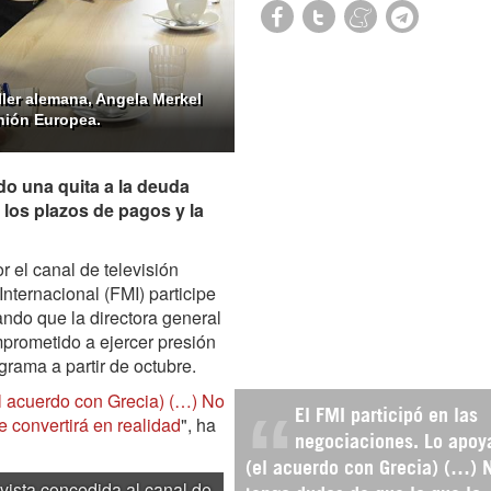
iller alemana, Angela Merkel
Unión Europea.
do una quita a la deuda
los plazos de pagos y la
r el canal de televisión
ternacional (FMI) participe
ndo que la directora general
prometido a ejercer presión
grama a partir de octubre.
el acuerdo con Grecia) (…) No
El FMI participó en las
 convertirá en realidad
", ha
negociaciones. Lo apoy
(el acuerdo con Grecia) (…) 
vista concedida al canal de