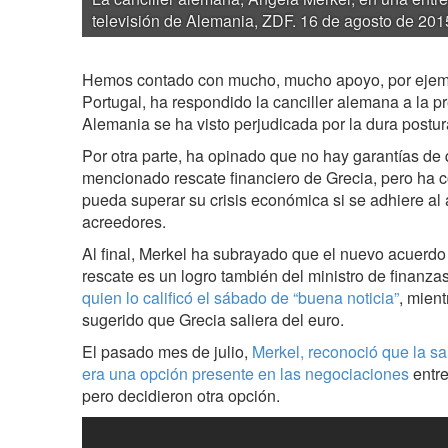
televisión de Alemania, ZDF. 16 de agosto de 201
Hemos contado con mucho, mucho apoyo, por ejempl
Portugal, ha respondido la canciller alemana a la p
Alemania se ha visto perjudicada por la dura postu
Por otra parte, ha opinado que no hay garantías de 
mencionado rescate financiero de Grecia, pero ha c
pueda superar su crisis económica si se adhiere al
acreedores.
Al final, Merkel ha subrayado que el nuevo acuerdo
rescate es un logro también del ministro de finanza
quien lo calificó el sábado de “buena noticia”
, mien
sugerido que Grecia saliera del euro.
El pasado mes de julio,
Merkel, reconoció que la sa
era una opción presente en las negociaciones
entre
pero decidieron otra opción.