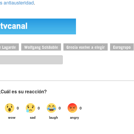
s antiausteridad
.
e Lagarde
Wolfgang Schäuble
Grecia vuelve a elegir
Eurogrupo