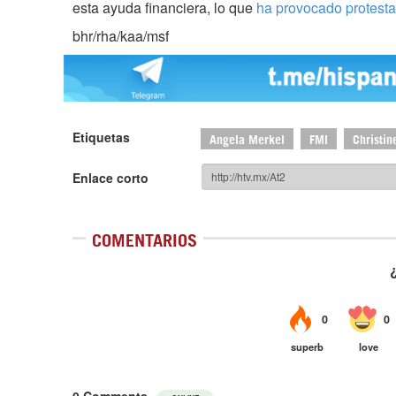
esta ayuda financiera, lo que
ha provocado protesta
bhr/rha/kaa/msf
Etiquetas
Angela Merkel
FMI
Christin
Enlace corto
COMENTARIOS