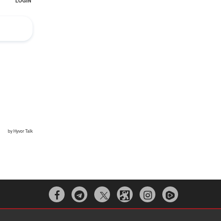
Irán pide “tolerancia cero” ante ataques
contra instalaciones nucleares | Detrás de
la Razón
“Cobarde crimen de guerra”: Irán denuncia
ataque de EEUU a su hospital infantil |
Detrás de la Razón


