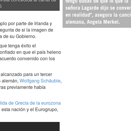
tengo dudas de que lo que la
5
señora Lagarde dijo se conver
en realidad", asegura la canci
o por parte de Irlanda y
alemana, Angela Merkel.
regunta de si la imagen de
ra de su Gobierno.
que tenga éxito el
onfiado en que el país heleno
 acuerdo convenido con los
 alcanzado para un tercer
s alemán,
Wolfgang Schäuble
,
tras previamente había
lida de Grecia de la eurozona
 esta nación y el Eurogrupo,