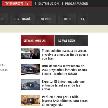
TV EN DIRECTO
DISTRIBUCIÓN
PROGRAMACIÓN
HispanTV
OS
CINE IRANÍ
SERIES
FOTOS
ÚLTIMAS NOTICIAS
LO MÁS LEÍDO
Trump admite escasez de armas
y vuelve a anunciar fin de guerra
con Irán
 0:52
ONU denuncia lanzamiento de
15 3:46
233 proyectiles israelíes contra
Líbano - Noticiero 02:30
Experto: El único lenguaje que
entiende Israel es el de las
armas
Perú en alerta por El Niño
inyecta $42 millones para obras
de emergencia