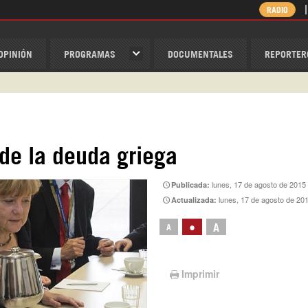
RADIO
OPINIÓN
PROGRAMAS
DOCUMENTALES
REPORTER
ispantv
1 79 29 404
v
de la deuda griega
/Nexolatino.Canal
lunes, 17 de agosto de 2015
Publicada:
@nexo_latino
lunes, 17 de agosto de 20
Actualizada:
ino
•
A
A
Imprimir