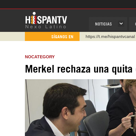
NOTICIAS
https://t.me/hispantvcanal
SÍGANOS EN
https://urmedium.com/c/h
WhatsApp y Viber: +98 92
NOCATEGORY
Instagram como: hispan_t
Merkel rechaza una quita 
https://www.facebook.com
https://www.youtube.com/
http://twitter.com/nexo_lat