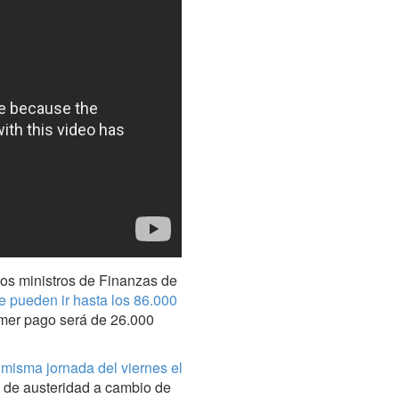
los ministros de Finanzas de
e pueden ir hasta los 86.000
imer pago será de 26.000
misma jornada del viernes el
n de austeridad a cambio de