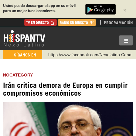
Usted puede descargar el app en su móvil
×
para un mejor funcionamiento.
PROGRAMACIÓN
TV EN DIRECTO
RADIO EN DIRECTO
https://www.facebook.com/Nexolatino.Canal
SÍGANOS EN
https://www.youtube.com/@nexo_latino
http://twitter.com/nexo_latino
NOCATEGORY
https://t.me/hispantvcanal
Irán critica demora de Europa en cumplir
https://urmedium.com/c/hispantv
compromisos económicos
WhatsApp y Viber: +98 921 79 29 404
Instagram como: hispan_tv