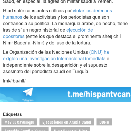
Saud, en especial, la agresión militar saudí a Yemen.
Riad sufre constantes críticas por
violar los derechos
humanos
de los activistas y los periodistas que son
contrarios a su política. La monarquía árabe, de hecho, tiene
tras de sí un negro historial de
ejecución de
opositores
(entre los que destaca el prominente sheij chií
Nimr Baqer al-Nimr) y del uso de la tortura.
La Organización de las Naciones Unidas
(ONU) ha
exigido una investigación internacional inmediata
e
independiente sobre la desaparición y el supuesto
asesinato del periodista saudí en Turquía.
fmk/rba/nii/
Etiquetas
Mevlut Cavusoglu
Ejecuciones en Arabia Saudí
DDHH
Agresión Saudí a Yemen
Nimr Baqer al-Nimr