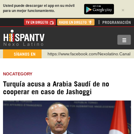
Usted puede descargar el app en su móvil
×
para un mejor funcionamiento.
PROGRAMACIÓN
TV EN DIRECTO
RADIO EN DIRECTO
https://www.facebook.com/Nexolatino.Canal
SÍGANOS EN
https://www.youtube.com/@nexo_latino
http://twitter.com/nexo_latino
NOCATEGORY
https://t.me/hispantvcanal
Turquía acusa a Arabia Saudí de no
https://urmedium.com/c/hispantv
cooperar en caso de Jashoggi
WhatsApp y Viber: +98 921 79 29 404
Instagram como: hispan_tv