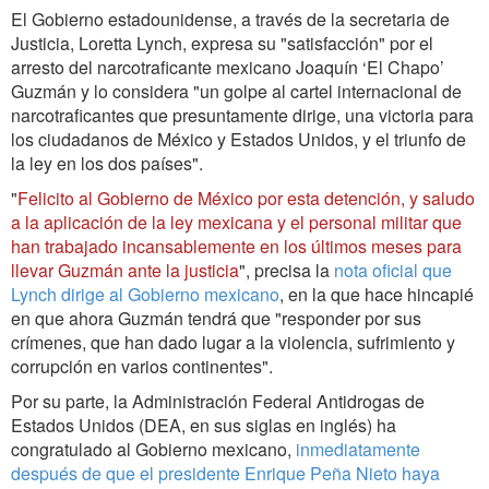
El Gobierno estadounidense, a través de la secretaria de
Justicia, Loretta Lynch, expresa su "satisfacción" por el
arresto del narcotraficante mexicano Joaquín ‘El Chapo’
Guzmán y lo considera "un golpe al cartel internacional de
narcotraficantes que presuntamente dirige, una victoria para
los ciudadanos de México y Estados Unidos, y el triunfo de
la ley en los dos países".
"
Felicito al Gobierno de México por esta detención, y saludo
a la aplicación de la ley mexicana y el personal militar que
han trabajado incansablemente en los últimos meses para
llevar Guzmán ante la justicia
", precisa la
nota oficial que
Lynch dirige al Gobierno mexicano
, en la que hace hincapié
en que ahora Guzmán tendrá que "responder por sus
crímenes, que han dado lugar a la violencia, sufrimiento y
corrupción en varios continentes".
Por su parte, la Administración Federal Antidrogas de
Estados Unidos (DEA, en sus siglas en inglés) ha
congratulado al Gobierno mexicano,
inmediatamente
después de que el presidente Enrique Peña Nieto haya