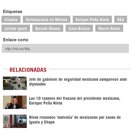
Etiquetas
Sinaloa
Delincuencia en México
Enrique Peña Nieto
DEA
Loretta Lynch
Barack Obama
Casa Blanca
Marco Rubio
Enlace corto
RELACIONADAS
Jefe de gabinete de seguridad mexicano comparece ante
diputados
Las 10 razones del fracaso del presidente mexicano,
Enrique Peña Nieto
Nieto reconoce ‘molestia’ de mexicanos por casos de
Iguala y Chapo