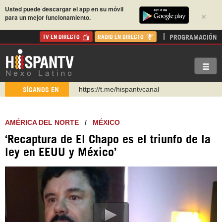
Usted puede descargar el app en su móvil
×
para un mejor funcionamiento.
PROGRAMACIÓN
TV EN DIRECTO
RADIO EN DIRECTO
https://t.me/hispantvcanal
SÍGANOS EN
https://urmedium.com/c/hispantv
WhatsApp y Viber: +98 921 79 29 404
AMÉRICA DEL NORTE
/
MÉXICO
Instagram como: hispan_tv
‘Recaptura de El Chapo es el triunfo de la
https://www.facebook.com/Nexolatino.Canal
ley en EEUU y México’
https://www.youtube.com/@nexo_latino
http://twitter.com/nexo_latino