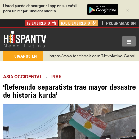
Usted puede descargar el app en su móvil
×
para un mejor funcionamiento.
PROGRAMACIÓN
TV EN DIRECTO
RADIO EN DIRECTO
https://www.facebook.com/Nexolatino.Canal
https://www.youtube.com/@nexo_latino
SÍGANOS EN
http://twitter.com/nexo_latino
https://t.me/hispantvcanal
ASIA OCCIDENTAL
/
IRAK
https://urmedium.com/c/hispantv
‘Referendo separatista trae mayor desastre
WhatsApp y Viber: +98 921 79 29 404
de historia kurda’
Instagram como: hispan_tv