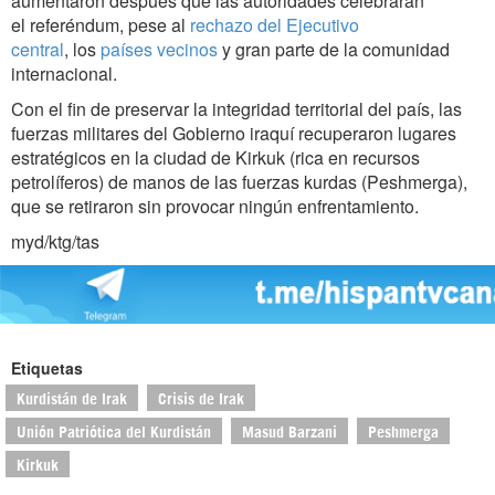
aumentaron después que las autoridades celebraran
el referéndum, pese al
rechazo del Ejecutivo
central
, los
países vecinos
y gran parte de la comunidad
internacional.
Con el fin de preservar la integridad territorial del país, las
fuerzas militares del Gobierno iraquí recuperaron lugares
estratégicos en la ciudad de Kirkuk (rica en recursos
petrolíferos) de manos de las fuerzas kurdas (Peshmerga),
que se retiraron sin provocar ningún enfrentamiento.
myd/ktg/tas
Etiquetas
Kurdistán de Irak
Crisis de Irak
Unión Patriótica del Kurdistán
Masud Barzani
Peshmerga
Kirkuk