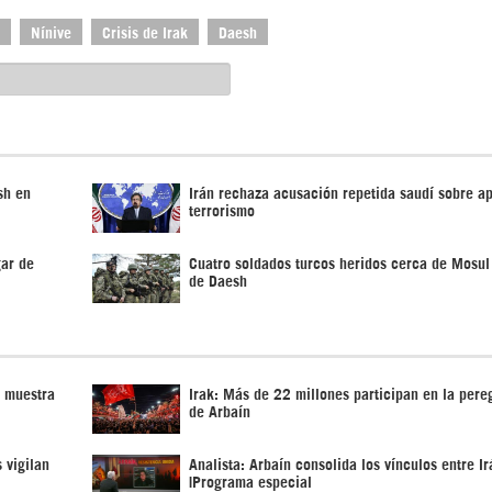
Nínive
Crisis de Irak
Daesh
sh en
Irán rechaza acusación repetida saudí sobre ap
terrorismo
gar de
Cuatro soldados turcos heridos cerca de Mosul
de Daesh
n muestra
Irak: Más de 22 millones participan en la pere
de Arbaín
 vigilan
Analista: Arbaín consolida los vínculos entre Ir
|Programa especial