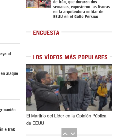
de Irán, que duraron dos
semanas, expusieron las fisuras
en la arquitectura militar de
EEUU en el Golfo Pérsico
ENCUESTA
oyo al
LOS VÍDEOS MÁS POPULARES
1
de
5
 en ataque
grinación
El Martirio del Líder en la Opinión Pública
de EEUU
án e Irak