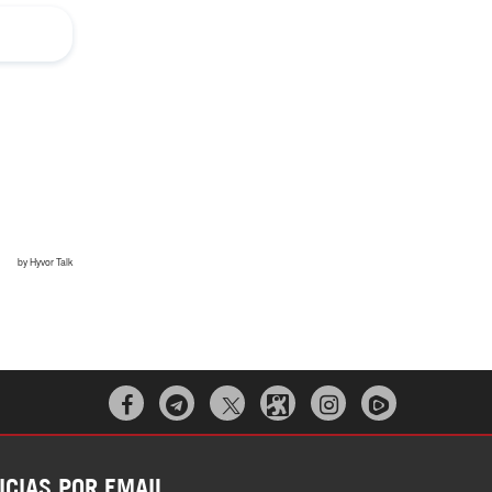
Irán pide “tolerancia cero” ante ataques
contra instalaciones nucleares | Detrás de
la Razón
“Cobarde crimen de guerra”: Irán denuncia
ataque de EEUU a su hospital infantil |



Detrás de la Razón
ICIAS POR EMAIL