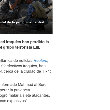
ital de la provincia central
ad iraquíes han perdido la
 grupo terrorista EIIL
ritánica de noticias
Reuters
,
22 efectivos iraquíes, han
, cerca de la ciudad de Tikrit,
 informado Mahmud al Sorchi,
perar la provincia
ogró matar a siete atacantes,
ecos explosivos".