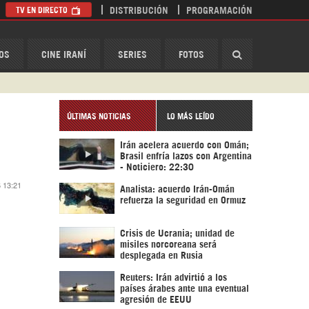
TV EN DIRECTO
DISTRIBUCIÓN
PROGRAMACIÓN
HispanTV
OS
CINE IRANÍ
SERIES
FOTOS
ÚLTIMAS NOTICIAS
LO MÁS LEÍDO
Irán acelera acuerdo con Omán;
Brasil enfría lazos con Argentina
- Noticiero: 22:30
6 13:21
Analista: acuerdo Irán-Omán
refuerza la seguridad en Ormuz
Crisis de Ucrania; unidad de
misiles norcoreana será
desplegada en Rusia
Reuters: Irán advirtió a los
países árabes ante una eventual
agresión de EEUU