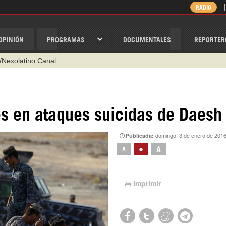
RADIO
OPINIÓN
PROGRAMAS
DOCUMENTALES
REPORTER
/Nexolatino.Canal
@nexo_latino
ino
es en ataques suicidas de Daesh
ispantv
domingo, 3 de enero de 201
Publicada:
1 79 29 404
•
A
A
v
Imprimir