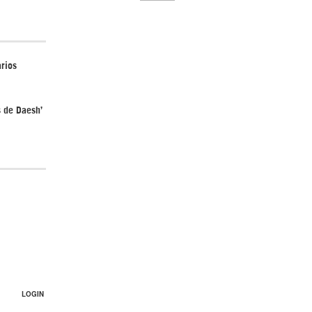
arios
El Hombre eterno | Parte 2
s de Daesh’
CGRI de Irán asesta duros golpes a EEUU
con ataque simultáneo en Asia Occidental |
Detrás de la Razón