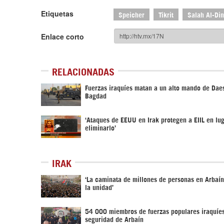
Etiquetas
Speicher
Tikrit
Salah Al-Din
Enlace corto
RELACIONADAS
Fuerzas iraquíes matan a un alto mando de Dae
Bagdad
‘Ataques de EEUU en Irak protegen a EIIL en lu
eliminarlo’
IRAK
‘La caminata de millones de personas en Arbaí
la unidad’
54 000 miembros de fuerzas populares iraquíes
seguridad de Arbaín