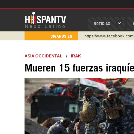
NOTICIAS
https://www.facebook.com
SÍGANOS EN
https://www.youtube.com/
http://twitter.com/nexo_lat
ASIA OCCIDENTAL
/
IRAK
https://t.me/hispantvcanal
Mueren 15 fuerzas iraquí
https://urmedium.com/c/h
WhatsApp y Viber: +98 92
Instagram como: hispan_t