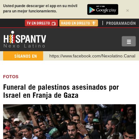
Usted puede descargar el app en su móvil
×
para un mejor funcionamiento.
PROGRAMACIÓN
TV EN DIRECTO
RADIO EN DIRECTO
https://www.facebook.com/Nexolatino.Canal
https://www.youtube.com/@nexo_latino
SÍGANOS EN
http://twitter.com/nexo_latino
https://t.me/hispantvcanal
FOTOS
https://urmedium.com/c/hispantv
Funeral de palestinos asesinados por
WhatsApp y Viber: +98 921 79 29 404
Israel en Franja de Gaza
Instagram como: hispan_tv