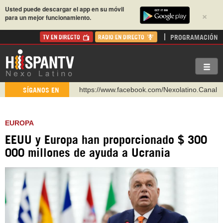
Usted puede descargar el app en su móvil
×
para un mejor funcionamiento.
PROGRAMACIÓN
TV EN DIRECTO
RADIO EN DIRECTO
https://www.facebook.com/Nexolatino.Canal
SÍGANOS EN
https://www.youtube.com/@nexo_latino
http://twitter.com/nexo_latino
EUROPA
https://t.me/hispantvcanal
EEUU y Europa han proporcionado $ 300
https://urmedium.com/c/hispantv
000 millones de ayuda a Ucrania
WhatsApp y Viber: +98 921 79 29 404
Instagram como: hispan_tv