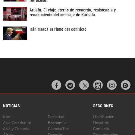
Arbaín: El viaje eterno de recuerdo, resistencia y
renacimiento del mensaje de Karbala
Irán marca el ritmo del conflicto



NOTICIAS
SECCIONES
Irán
Sociedad
Distribución
Asia Occidental
Economía
Nosotros
Asia y Oceanía
Ciencia/Tec
Contacto
África
Deporte
Programación