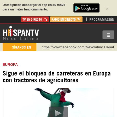
Usted puede descargar el app en su móvil
×
para un mejor funcionamiento.
PROGRAMACIÓN
TV EN DIRECTO
RADIO EN DIRECTO
https://www.facebook.com/Nexolatino.Canal
SÍGANOS EN
https://www.youtube.com/@nexo_latino
http://twitter.com/nexo_latino
EUROPA
https://t.me/hispantvcanal
Sigue el bloqueo de carreteras en Europa
https://urmedium.com/c/hispantv
con tractores de agricultores
WhatsApp y Viber: +98 921 79 29 404
Instagram como: hispan_tv