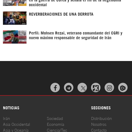
occidental
REVERBERACIONES DE UNA DERROTA
Perfil: Mohsen Rezai, veterano comandante del CGRI y
nuevo máximo responsable de seguridad de Irán



NOTICIAS
SECCIONES
Irán
Sociedad
Distribución
Asia Occidental
Economía
Nosotros
Asia y Oceanía
Ciencia/Tec
Contacto