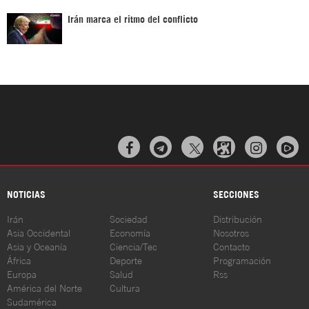
Irán marca el ritmo del conflicto



NOTICIAS
SECCIONES
Irán
Sociedad
Distribución
Asia Occidental
Economía
Nosotros
Asia y Oceanía
Ciencia/Tec
Contacto
África
Deporte
Programación
Europa
Salud
Rss
América del Norte
Cultura
Sudamérica