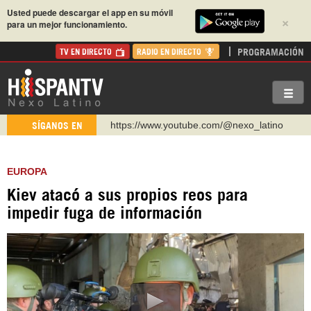
Usted puede descargar el app en su móvil
×
para un mejor funcionamiento.
PROGRAMACIÓN
TV EN DIRECTO
RADIO EN DIRECTO
https://www.youtube.com/@nexo_latino
SÍGANOS EN
http://twitter.com/nexo_latino
https://t.me/hispantvcanal
EUROPA
https://urmedium.com/c/hispantv
Kiev atacó a sus propios reos para
WhatsApp y Viber: +98 921 79 29 404
impedir fuga de información
Instagram como: hispan_tv
https://www.facebook.com/Nexolatino.Canal