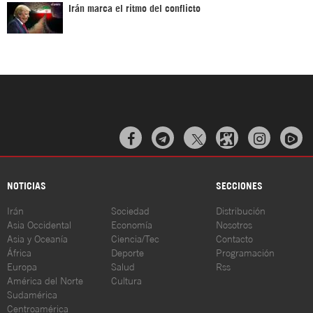
Irán marca el ritmo del conflicto



NOTICIAS
SECCIONES
Irán
Sociedad
Distribución
Asia Occidental
Economía
Nosotros
Asia y Oceanía
Ciencia/Tec
Contacto
África
Deporte
Programación
Europa
Salud
Rss
América del Norte
Cultura
Sudamérica
Centroamérica