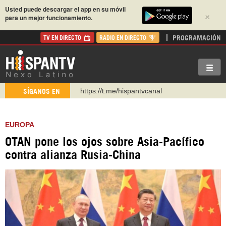
Usted puede descargar el app en su móvil
×
para un mejor funcionamiento.
PROGRAMACIÓN
TV EN DIRECTO
RADIO EN DIRECTO
https://t.me/hispantvcanal
SÍGANOS EN
https://urmedium.com/c/hispantv
WhatsApp y Viber: +98 921 79 29 404
EUROPA
Instagram como: hispan_tv
OTAN pone los ojos sobre Asia-Pacífico
https://www.facebook.com/Nexolatino.Canal
contra alianza Rusia-China
https://www.youtube.com/@nexo_latino
http://twitter.com/nexo_latino