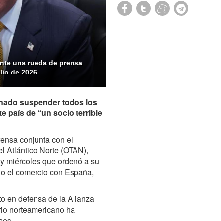
ante una rueda de prensa
lio de 2026.
enado suspender todos los
e país de “un socio terrible
rensa conjunta con el
el Atlántico Norte (OTAN),
oy miércoles que ordenó a su
odo el comercio con España,
to en defensa de la Alianza
rio norteamericano ha
ses.