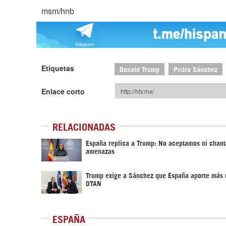
msm/hnb
Etiquetas
Donald Trump
Pedro Sánchez
Enlace corto
RELACIONADAS
España replica a Trump: No aceptamos ni chant
amenazas
Trump exige a Sánchez que España aporte más d
OTAN
ESPAÑA