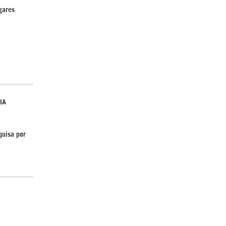
gares
IA
quisa por