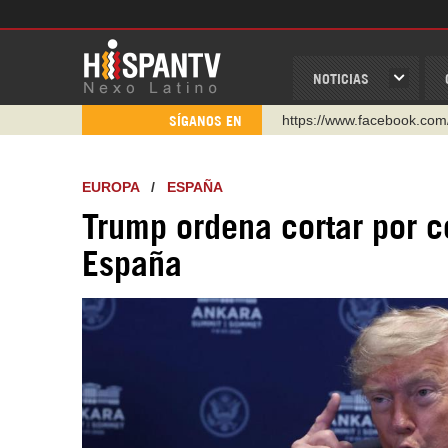
NOTICIAS
https://www.facebook.com
SÍGANOS EN
https://www.youtube.com/
http://twitter.com/nexo_lat
EUROPA
/
ESPAÑA
https://t.me/hispantvcanal
Trump ordena cortar por 
https://urmedium.com/c/h
España
WhatsApp y Viber: +98 92
Instagram como: hispan_t