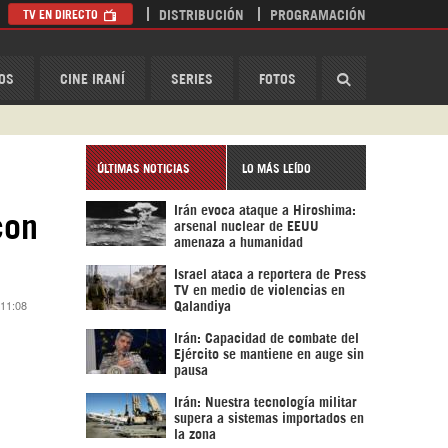
TV EN DIRECTO
DISTRIBUCIÓN
PROGRAMACIÓN
HispanTV
OS
CINE IRANÍ
SERIES
FOTOS
ÚLTIMAS NOTICIAS
LO MÁS LEÍDO
Irán evoca ataque a Hiroshima:
con
arsenal nuclear de EEUU
amenaza a humanidad
Israel ataca a reportera de Press
TV en medio de violencias en
 11:08
Qalandiya
Irán: Capacidad de combate del
Ejército se mantiene en auge sin
pausa
Irán: Nuestra tecnología militar
supera a sistemas importados en
la zona