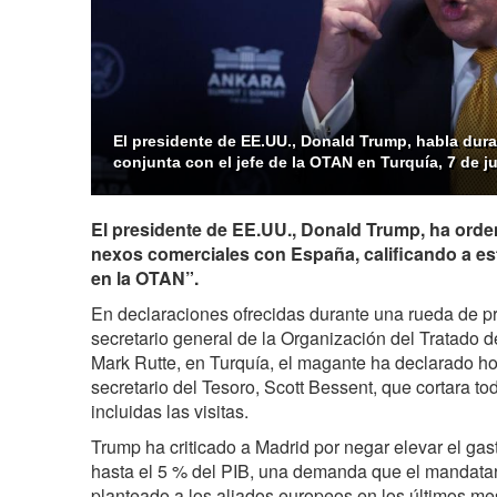
El presidente de EE.UU., Donald Trump, habla dur
conjunta con el jefe de la OTAN en Turquía, 7 de ju
El presidente de EE.UU., Donald Trump, ha ord
nexos comerciales con España, calificando a est
en la OTAN”.
En declaraciones ofrecidas durante una rueda de p
secretario general de la Organización del Tratado d
Mark Rutte, en Turquía, el magante ha declarado h
secretario del Tesoro, Scott Bessent, que cortara t
incluidas las visitas.
Trump ha criticado a Madrid por negar elevar el gas
hasta el 5 % del PIB, una demanda que el mandata
planteado a los aliados europeos en los últimos me