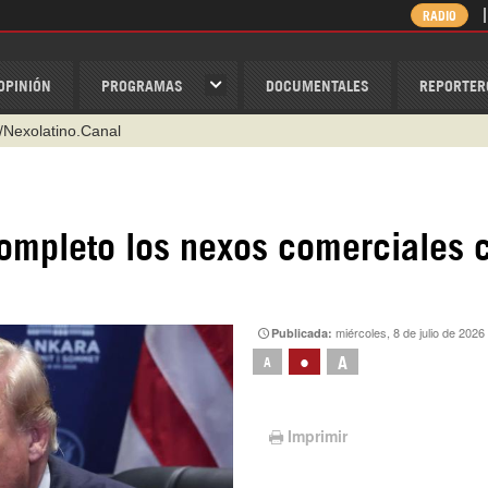
RADIO
OPINIÓN
PROGRAMAS
DOCUMENTALES
REPORTER
/Nexolatino.Canal
@nexo_latino
ino
completo los nexos comerciales 
ispantv
1 79 29 404
v
miércoles, 8 de julio de 2026
Publicada:
•
A
A
Imprimir