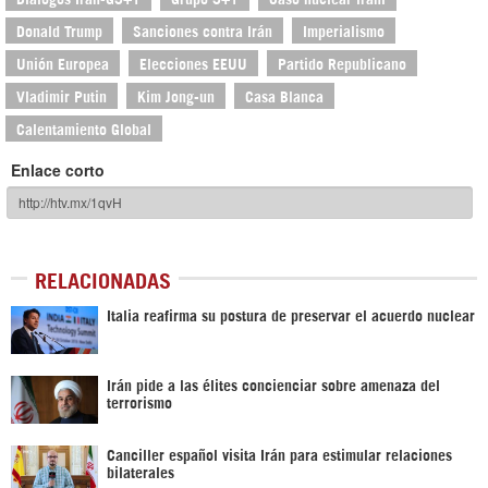
Donald Trump
Sanciones contra Irán
Imperialismo
Unión Europea
Elecciones EEUU
Partido Republicano
Vladimir Putin
Kim Jong-un
Casa Blanca
Calentamiento Global
Enlace corto
RELACIONADAS
Italia reafirma su postura de preservar el acuerdo nuclear
Irán pide a las élites concienciar sobre amenaza del
terrorismo
Canciller español visita Irán para estimular relaciones
bilaterales