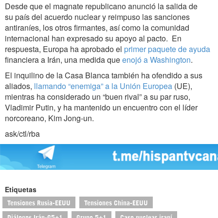
Desde que el magnate republicano anunció la salida de
su país del acuerdo nuclear y reimpuso las sanciones
antiraníes, los otros firmantes, así como la comunidad
internacional han expresado su apoyo al pacto. En
respuesta, Europa ha aprobado el
primer paquete de ayuda
financiera a Irán, una medida que
enojó a Washington
.
El inquilino de la Casa Blanca también ha ofendido a sus
aliados,
llamando “enemiga” a la Unión Europea
(UE),
mientras ha considerado un “buen rival” a su par ruso,
Vladimir Putin, y ha mantenido un encuentro con el líder
norcoreano, Kim Jong-un.
ask/ctl/rba
Etiquetas
Tensiones Rusia-EEUU
Tensiones China-EEUU
Diálogos Irán-G5+1
Grupo 5+1
Caso nuclear iraní