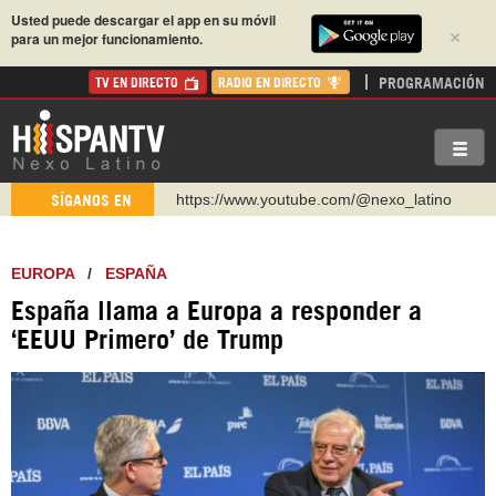
Usted puede descargar el app en su móvil
×
para un mejor funcionamiento.
PROGRAMACIÓN
TV EN DIRECTO
RADIO EN DIRECTO
https://www.youtube.com/@nexo_latino
SÍGANOS EN
http://twitter.com/nexo_latino
https://t.me/hispantvcanal
EUROPA
/
ESPAÑA
https://urmedium.com/c/hispantv
España llama a Europa a responder a
WhatsApp y Viber: +98 921 79 29 404
‘EEUU Primero’ de Trump
Instagram como: hispan_tv
https://www.facebook.com/Nexolatino.Canal