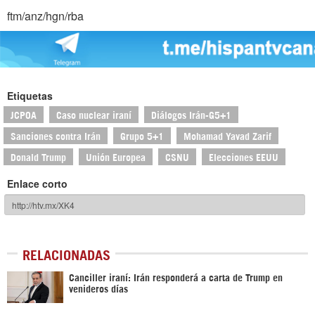
ftm/anz/hgn/rba
Etiquetas
JCPOA
Caso nuclear iraní
Diálogos Irán-G5+1
Sanciones contra Irán
Grupo 5+1
Mohamad Yavad Zarif
Donald Trump
Unión Europea
CSNU
Elecciones EEUU
Enlace corto
RELACIONADAS
Canciller iraní: Irán responderá a carta de Trump en
venideros días