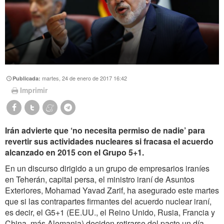
martes, 24 de enero de 2017 16:42
Publicada:
Imprimir
Irán advierte que ‘no necesita permiso de nadie’ para
revertir sus actividades nucleares si fracasa el acuerdo
alcanzado en 2015 con el Grupo 5+1.
En un discurso dirigido a un grupo de empresarios iraníes
en Teherán, capital persa, el ministro iraní de Asuntos
Exteriores, Mohamad Yavad Zarif, ha asegurado este martes
que si las contrapartes firmantes del acuerdo nuclear iraní,
es decir, el G5+1 (EE.UU., el Reino Unido, Rusia, Francia y
China, más Alemania) deciden retirarse del pacto un día,