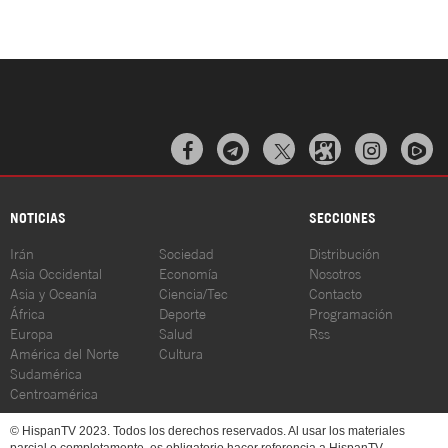



NOTICIAS
SECCIONES
Irán
Sociedad
Distribución
Asia Occidental
Economía
Nosotros
Asia y Oceanía
Ciencia/Tec
Contacto
África
Deporte
Programación
Europa
Salud
Rss
América del Norte
Cultura
Sudamérica
Centroamérica
© HispanTV 2023. Todos los derechos reservados. Al usar los materiales