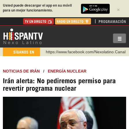
Usted puede descargar el app en su móvil
×
para un mejor funcionamiento.
PROGRAMACIÓN
TV EN DIRECTO
RADIO EN DIRECTO
https://www.facebook.com/Nexolatino.Canal
SÍGANOS EN
https://www.youtube.com/@nexo_latino
http://twitter.com/nexo_latino
NOTICIAS DE IRÁN
/
ENERGÍA NUCLEAR
https://t.me/hispantvcanal
Irán alerta: No pediremos permiso para
https://urmedium.com/c/hispantv
revertir programa nuclear
WhatsApp y Viber: +98 921 79 29 404
Instagram como: hispan_tv