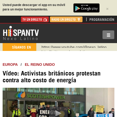
Usted puede descargar el app en su móvil
×
para un mejor funcionamiento.
PROGRAMACIÓN
TV EN DIRECTO
RADIO EN DIRECTO
http://twitter.com/nexo_latino
SÍGANOS EN
https://t.me/hispantvcanal
https://urmedium.com/c/hispantv
EUROPA
/
EL REINO UNIDO
WhatsApp y Viber: +98 921 79 29 404
Vídeo: Activistas británicos protestan
Instagram como: hispan_tv
contra alto costo de energía
https://www.facebook.com/Nexolatino.Canal
https://www.youtube.com/@nexo_latino