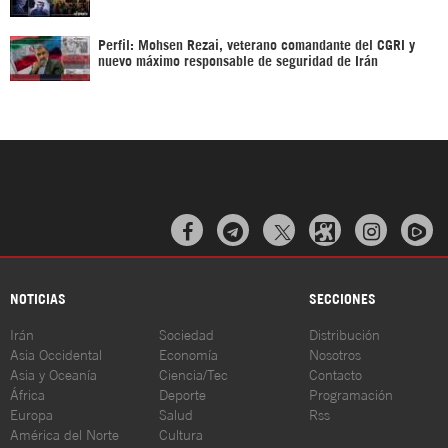
Perfil: Mohsen Rezai, veterano comandante del CGRI y
nuevo máximo responsable de seguridad de Irán



NOTICIAS
SECCIONES
Irán
Sociedad
Distribución
Asia Occidental
Economía
Nosotros
Asia y Oceanía
Ciencia/Tec
Contacto
África
Deporte
Programación
Europa
Salud
Rss
América del Norte
Cultura