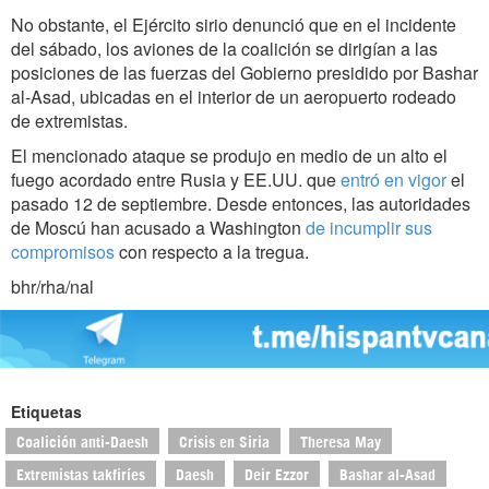
No obstante, el Ejército sirio denunció que en el incidente
del sábado, los aviones de la coalición se dirigían a las
posiciones de las fuerzas del Gobierno presidido por Bashar
al-Asad, ubicadas en el interior de un aeropuerto rodeado
de extremistas.
El mencionado ataque se produjo en medio de un alto el
fuego acordado entre Rusia y EE.UU. que
entró en vigor
el
pasado 12 de septiembre. Desde entonces, las autoridades
de Moscú han acusado a Washington
de incumplir sus
compromisos
con respecto a la tregua.
bhr/rha/nal
Etiquetas
Coalición anti-Daesh
Crisis en Siria
Theresa May
Extremistas takfiríes
Daesh
Deir Ezzor
Bashar al-Asad