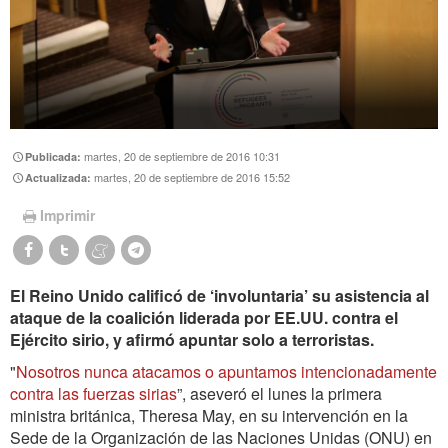
martes, 20 de septiembre de 2016 10:31
Publicada:
martes, 20 de septiembre de 2016 15:52
Actualizada:
Imprimir
El Reino Unido calificó de ‘involuntaria’ su asistencia al
ataque de la coalición liderada por EE.UU. contra el
Ejército sirio, y afirmó apuntar solo a terroristas.
"
Nosotros nunca atacamos o apuntamos intencionadamente
contra las fuerzas sirias
”, aseveró el lunes la primera
ministra británica, Theresa May, en su intervención en la
Sede de la Organización de las Naciones Unidas (ONU) en