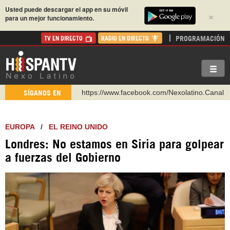
Usted puede descargar el app en su móvil
×
para un mejor funcionamiento.
PROGRAMACIÓN
TV EN DIRECTO
RADIO EN DIRECTO
https://www.facebook.com/Nexolatino.Canal
https://www.youtube.com/@nexo_latino
SÍGANOS EN
http://twitter.com/nexo_latino
https://t.me/hispantvcanal
EUROPA
/
EL REINO UNIDO
https://urmedium.com/c/hispantv
Londres: No estamos en Siria para golpear
WhatsApp y Viber: +98 921 79 29 404
a fuerzas del Gobierno
Instagram como: hispan_tv