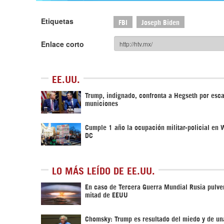
Etiquetas
FBI
Joseph Biden
Enlace corto
EE.UU.
Trump, indignado, confronta a Hegseth por esc
municiones
Cumple 1 año la ocupación militar-policial en
DC
LO MÁS LEÍDO DE EE.UU.
En caso de Tercera Guerra Mundial Rusia pulver
mitad de EEUU
Chomsky: Trump es resultado del miedo y de un