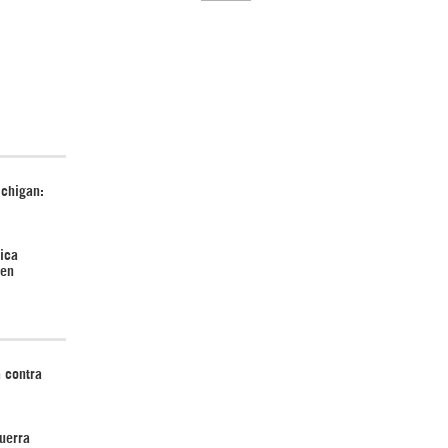
El Hombre eterno | Parte 2
chigan:
rica
 en
CGRI de Irán asesta duros golpes a EEUU
con ataque simultáneo en Asia Occidental |
Detrás de la Razón
 contra
uerra