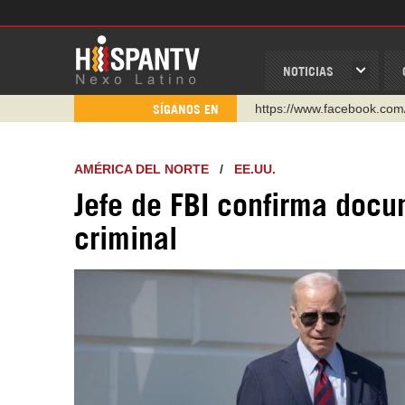
NOTICIAS
https://www.facebook.com
SÍGANOS EN
https://www.youtube.com/
http://twitter.com/nexo_lat
AMÉRICA DEL NORTE
/
EE.UU.
https://t.me/hispantvcanal
Jefe de FBI confirma docu
https://urmedium.com/c/h
criminal
WhatsApp y Viber: +98 92
Instagram como: hispan_t