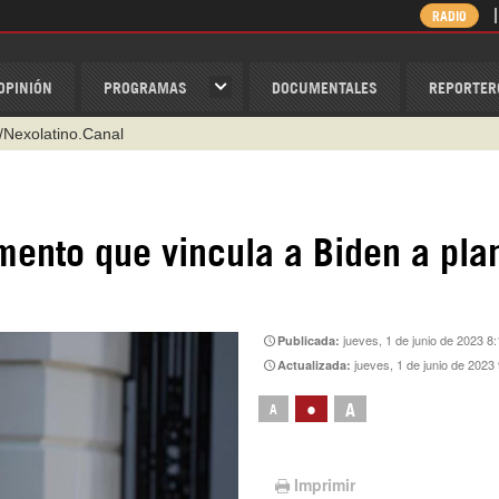
RADIO
OPINIÓN
PROGRAMAS
DOCUMENTALES
REPORTER
/Nexolatino.Canal
@nexo_latino
ino
mento que vincula a Biden a pla
ispantv
1 79 29 404
v
jueves, 1 de junio de 2023 8
Publicada:
jueves, 1 de junio de 2023
Actualizada:
•
A
A
Imprimir