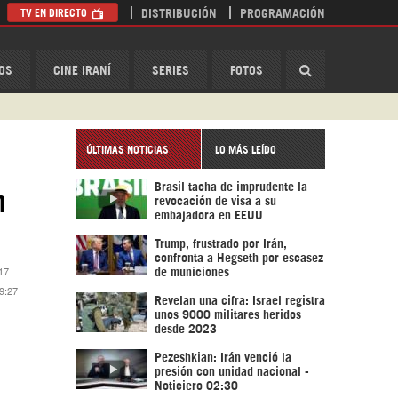
TV EN DIRECTO
DISTRIBUCIÓN
PROGRAMACIÓN
HispanTV
OS
CINE IRANÍ
SERIES
FOTOS
ÚLTIMAS NOTICIAS
LO MÁS LEÍDO
Brasil tacha de imprudente la
n
revocación de visa a su
embajadora en EEUU
Trump, frustrado por Irán,
confronta a Hegseth por escasez
:17
de municiones
 9:27
Revelan una cifra: Israel registra
unos 9000 militares heridos
desde 2023
Pezeshkian: Irán venció la
presión con unidad nacional -
Noticiero 02:30