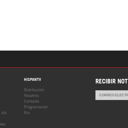
S
HISPANTV
RECIBIR NOT
Distribución
Nosotros
Contacto
Programación
l día
Rss
les