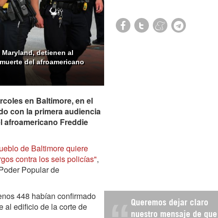
e Maryland, detienen al
 muerte del afroamericano
coles en Baltimore, en el
do con la primera audiencia
el afroamericano Freddie
ueblo de Baltimore quiere
gos contra los seis policías"
,
Poder Popular de
menos 448 habían confirmado
Queremos dejar claro
 al edificio de la corte de
nuestro mensaje de que