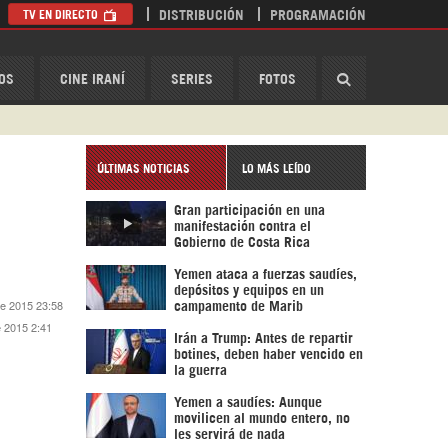
TV EN DIRECTO
DISTRIBUCIÓN
PROGRAMACIÓN
HispanTV
OS
CINE IRANÍ
SERIES
FOTOS
ÚLTIMAS NOTICIAS
LO MÁS LEÍDO
Gran participación en una
manifestación contra el
Gobierno de Costa Rica
Yemen ataca a fuerzas saudíes,
depósitos y equipos en un
de 2015 23:58
campamento de Marib
e 2015 2:41
Irán a Trump: Antes de repartir
botines, deben haber vencido en
la guerra
Yemen a saudíes: Aunque
movilicen al mundo entero, no
les servirá de nada