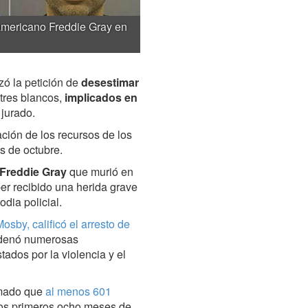
oamericano Freddie Gray en
zó la petición de
desestimar
 tres blancos,
implicados en
jurado.
ción de los recursos de los
s de octubre.
Freddie Gray
que murió en
er recibido una herida grave
dia policial.
Mosby,
calificó el arresto de
denó numerosas
ados por la violencia y el
mado que
al menos 601
os primeros ocho meses de