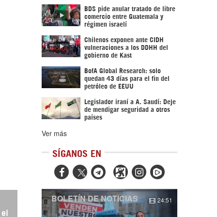
BDS pide anular tratado de libre
comercio entre Guatemala y
régimen israelí
Chilenos exponen ante CIDH
vulneraciones a los DDHH del
gobierno de Kast
BofA Global Research: solo
quedan 43 días para el fin del
petróleo de EEUU
Legislador iraní a A. Saudí: Deje
de mendigar seguridad a otros
países
Ver más
SÍGANOS EN



BOLETÍN DE NOTICIAS
24:51
 el