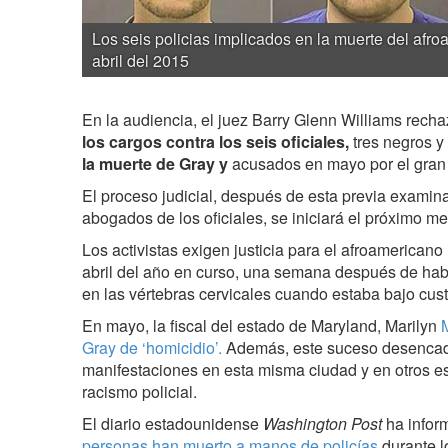
Los seis policias implicados en la muerte del afr
abril del 2015
En la audiencia, el juez Barry Glenn Williams recha
los cargos contra los seis oficiales,
tres negros y
la muerte de Gray y
acusados en mayo por el gran 
El proceso judicial, después de esta previa examina
abogados de los oficiales, se iniciará el próximo me
Los activistas exigen justicia para el afroamericano
abril del año en curso, una semana después de hab
en las vértebras cervicales cuando estaba bajo custo
En mayo, la fiscal del estado de Maryland, Marilyn
Gray de ‘homicidio’.
Además, este suceso desenca
manifestaciones en esta misma ciudad y en otros est
racismo policial.
El diario estadounidense
Washington Post
ha infor
personas han muerto a manos de policías
durante l