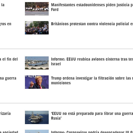
 la
Manifestantes estadounidenses piden justicia p
Ford
gros en
Británicos protestan contra violencia policial 
 el fin del
Informe: EEUU reubica aviones cisterna tras te
Israel
na guerra
Trump ordena investigar la filtración sobre las
municiones
izaría
‘EEUU no está preparado para librar una guerra
Rusia’
a sociedad
Informe: Coronavirus podría desencadenar III G