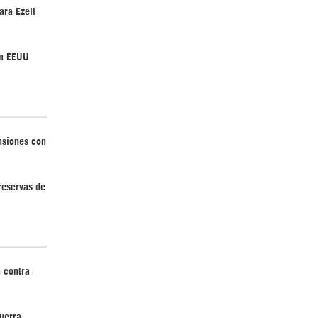
ara Ezell
¿Cómo será el Golfo Pérsico sin EEUU?
en EEUU
nsiones con
Irán pide “tolerancia cero” ante ataques
contra instalaciones nucleares | Detrás de
 reservas de
la Razón
 contra
uerra