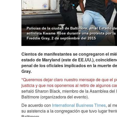
Policias de la ciudad de Baltimore, en el Estado d
activista Kwame Rose durante una protesta por la
Freddie Gray, 2 de septiembre del 2015
Cientos de manifestantes se congregaron el miér
estado de Maryland (este de EE.UU.), coincidien
penal de los oficiales implicados en la muerte d
Gray.
"Queremos dejar claro nuestro mensaje de que el p
justicia y que nos oponemos al retiro de algunos car
señaló Sharon Black, miembro de la Asamblea del 
Baltimore (organizadora del evento).
De acuerdo con
International Business Times
, al 
su asistencia a la congregación que tuvo lugar frente
Baltimore.