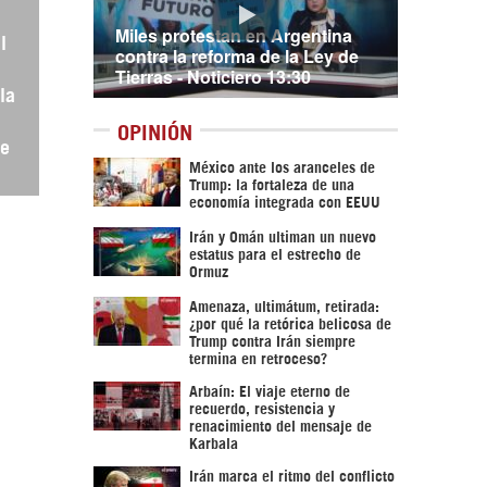
Miles protestan en Argentina
l
contra la reforma de la Ley de
Tierras - Noticiero 13:30
la
OPINIÓN
de
México ante los aranceles de
Trump: la fortaleza de una
economía integrada con EEUU
Irán y Omán ultiman un nuevo
estatus para el estrecho de
Ormuz
Amenaza, ultimátum, retirada:
¿por qué la retórica belicosa de
Trump contra Irán siempre
termina en retroceso?
Arbaín: El viaje eterno de
recuerdo, resistencia y
renacimiento del mensaje de
Karbala
Irán marca el ritmo del conflicto