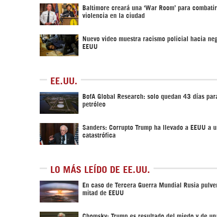
Baltimore creará una ‘War Room’ para combatir
violencia en la ciudad
Nuevo video muestra racismo policial hacia ne
EEUU
EE.UU.
BofA Global Research: solo quedan 43 días para
petróleo
Sanders: Corrupto Trump ha llevado a EEUU a u
catastrófica
LO MÁS LEÍDO DE EE.UU.
En caso de Tercera Guerra Mundial Rusia pulver
mitad de EEUU
Chomsky: Trump es resultado del miedo y de un