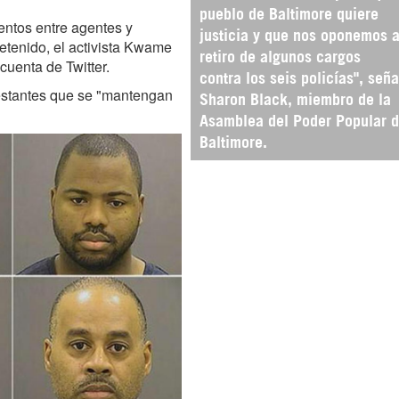
pueblo de Baltimore quiere
entos entre agentes y
justicia y que nos oponemos a
etenido, el activista Kwame
retiro de algunos cargos
cuenta de Twitter.
contra los seis policías", seña
festantes que se "mantengan
Sharon Black, miembro de la
Asamblea del Poder Popular 
Baltimore.