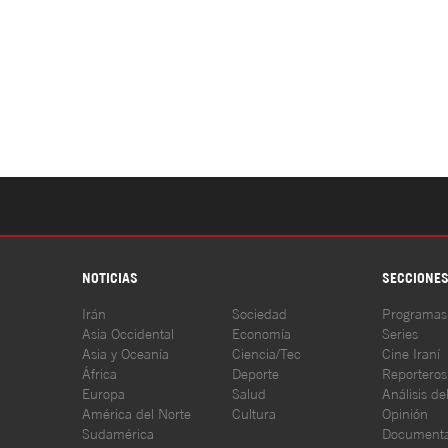
NOTICIAS
SECCIONE
Irán
Sociedad
Programas
Asia Occidental
Economía
Series
Asia y Oceanía
Ciencia/Tec
Cine Iraní
África
Deporte
Reporteros
Europa
Salud
Análisis de
América del Norte
Cultura
Opinión
Sudamérica
Documenta