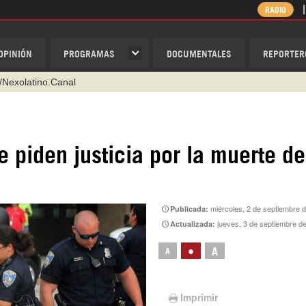
RADIO
OPINIÓN
PROGRAMAS
DOCUMENTALES
REPORTER
@nexo_latino
ino
ispantv
 piden justicia por la muerte de
1 79 29 404
v
/Nexolatino.Canal
miércoles, 2 de septiembre 
Publicada:
jueves, 3 de septiembre d
Actualizada:
•
A
A
Imprimir