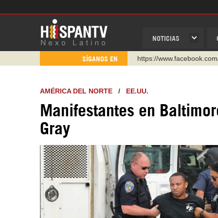
NOTICIAS
https://www.youtube.com/
SÍGANOS EN
http://twitter.com/nexo_lat
https://t.me/hispantvcanal
AMÉRICA DEL NORTE
/
EE.UU.
https://urmedium.com/c/h
Manifestantes en Baltimore
WhatsApp y Viber: +98 92
Gray
Instagram como: hispan_t
https://www.facebook.com