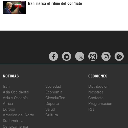
Irán marca el ritmo del conflicto



NOTICIAS
SECCIONES
Irán
Sociedad
Distribución
Asia Occidental
Economía
Nosotros
Asia y Oceanía
Ciencia/Tec
Contacto
África
Deporte
Programación
Europa
Salud
Rss
América del Norte
Cultura
Sudamérica
Centroamérica