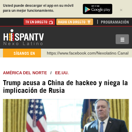
Usted puede descargar el app en su móvil
×
para un mejor funcionamiento.
PROGRAMACIÓN
TV EN DIRECTO
RADIO EN DIRECTO
https://www.facebook.com/Nexolatino.Canal
SÍGANOS EN
https://www.youtube.com/@nexo_latino
http://twitter.com/nexo_latino
AMÉRICA DEL NORTE
/
EE.UU.
https://t.me/hispantvcanal
Trump acusa a China de hackeo y niega la
https://urmedium.com/c/hispantv
implicación de Rusia
WhatsApp y Viber: +98 921 79 29 404
Instagram como: hispan_tv