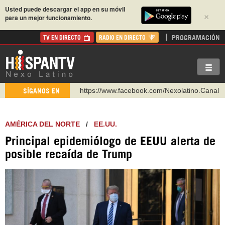
Usted puede descargar el app en su móvil
×
para un mejor funcionamiento.
PROGRAMACIÓN
TV EN DIRECTO
RADIO EN DIRECTO
https://www.facebook.com/Nexolatino.Canal
SÍGANOS EN
https://www.youtube.com/@nexo_latino
http://twitter.com/nexo_latino
AMÉRICA DEL NORTE
/
EE.UU.
https://t.me/hispantvcanal
Principal epidemiólogo de EEUU alerta de
https://urmedium.com/c/hispantv
posible recaída de Trump
WhatsApp y Viber: +98 921 79 29 404
Instagram como: hispan_tv