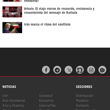
retroceso?
Arbaín: El viaje eterno de recuerdo, resistencia y
renacimiento del mensaje de Karbala
Irán marca el ritmo del conflicto



NOTICIAS
SECCIONES
Irán
Sociedad
Distribución
Asia Occidental
Economía
Nosotros
Asia y Oceanía
Ciencia/Tec
Contacto
África
Deporte
Programación