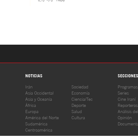
NOTICIAS
SECCIONE
Irán
Sociedad
Programas
Asia Occidental
Economía
Series
Asia y Oceanía
Ciencia/Tec
Cine Iraní
África
Deporte
Reporteros
Europa
Salud
Análisis de
América del Norte
Cultura
Opinión
Sudamérica
Documenta
Centroamérica