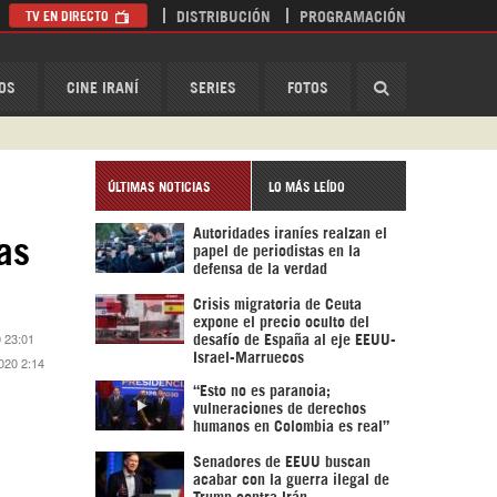
TV EN DIRECTO
DISTRIBUCIÓN
PROGRAMACIÓN
HispanTV
OS
CINE IRANÍ
SERIES
FOTOS
ÚLTIMAS NOTICIAS
LO MÁS LEÍDO
Autoridades iraníes realzan el
as
papel de periodistas en la
defensa de la verdad
Crisis migratoria de Ceuta
expone el precio oculto del
 23:01
desafío de España al eje EEUU-
Israel-Marruecos
020 2:14
“Esto no es paranoia;
vulneraciones de derechos
humanos en Colombia es real”
Senadores de EEUU buscan
acabar con la guerra ilegal de
Trump contra Irán