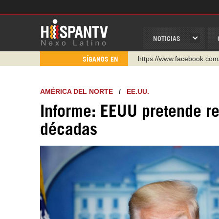
NOTICIAS
https://www.facebook.com
SÍGANOS EN
https://www.youtube.com/
http://twitter.com/nexo_lat
AMÉRICA DEL NORTE
/
EE.UU.
https://t.me/hispantvcanal
Informe: EEUU pretende re
https://urmedium.com/c/h
décadas
WhatsApp y Viber: +98 92
Instagram como: hispan_t