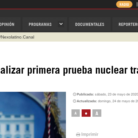
RADIO
OPINIÓN
PROGRAMAS
DOCUMENTALES
REPORTER
/Nexolatino.Canal
@nexo_latino
ino
alizar primera prueba nuclear tr
ispantv
1 79 29 404
v
sábado, 23 de mayo de 2020
Publicada:
domingo, 24 de mayo de 2
Actualizada:
•
A
A
Imprimir