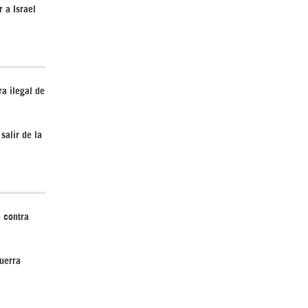
 a Israel
¿Cómo será el Golfo Pérsico sin EEUU?
a ilegal de
salir de la
Irán pide “tolerancia cero” ante ataques
contra instalaciones nucleares | Detrás de
 contra
la Razón
uerra