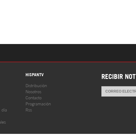
S
HISPANTV
RECIBIR NOT
Distribución
Nosotros
Contacto
Programación
l día
Rss
les