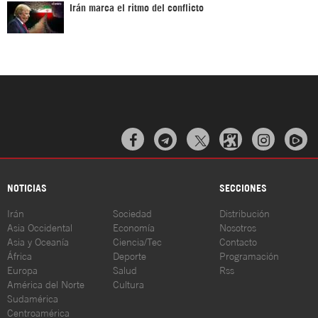
Irán marca el ritmo del conflicto



NOTICIAS
SECCIONES
Irán
Sociedad
Distribución
Asia Occidental
Economía
Nosotros
Asia y Oceanía
Ciencia/Tec
Contacto
África
Deporte
Programación
Europa
Salud
Rss
América del Norte
Cultura
Sudamérica
Centroamérica