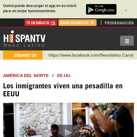
Usted puede descargar el app en su móvil
×
para un mejor funcionamiento.
PROGRAMACIÓN
TV EN DIRECTO
RADIO EN DIRECTO
https://www.facebook.com/Nexolatino.Canal
SÍGANOS EN
https://www.youtube.com/@nexo_latino
http://twitter.com/nexo_latino
AMÉRICA DEL NORTE
/
EE.UU.
https://t.me/hispantvcanal
Los inmigrantes viven una pesadilla en
https://urmedium.com/c/hispantv
EEUU
WhatsApp y Viber: +98 921 79 29 404
Instagram como: hispan_tv