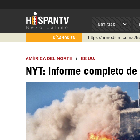
NOTICIAS
https://urmedium.com/c/h
SÍGANOS EN
WhatsApp y Viber: +98 92
Instagram como: hispan_t
AMÉRICA DEL NORTE
/
EE.UU.
https://www.facebook.com
NYT: Informe completo de 
https://www.youtube.com/
http://twitter.com/nexo_lat
https://t.me/hispantvcanal