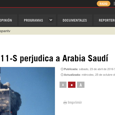
RADIO
OPINIÓN
PROGRAMAS
DOCUMENTALES
REPORTER
ispantv
1 79 29 404
v
/Nexolatino.Canal
11-S perjudica a Arabia Saudí
@nexo_latino
sábado, 23 de abril de 2016 
Publicada:
ino
miércoles, 25 de octubre 
Actualizada:
•
A
A
Imprimir