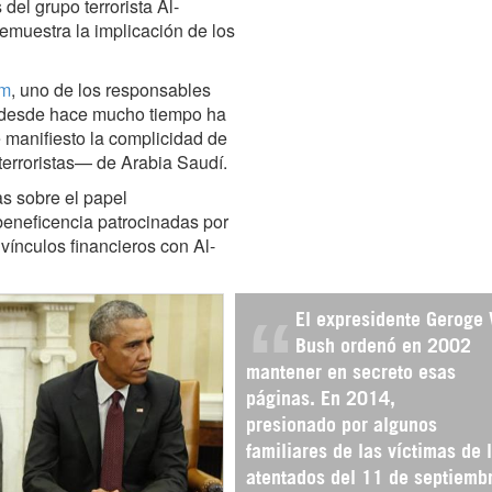
el grupo terrorista Al-
emuestra la implicación de los
am
, uno de los responsables
, desde hace mucho tiempo ha
manifiesto la complicidad de
terroristas— de Arabia Saudí.
as sobre el papel
eneficencia patrocinadas por
ínculos financieros con Al-
El expresidente Geroge
Bush ordenó en 2002
mantener en secreto esas
páginas. En 2014,
presionado por algunos
familiares de las víctimas de 
atentados del 11 de septiemb