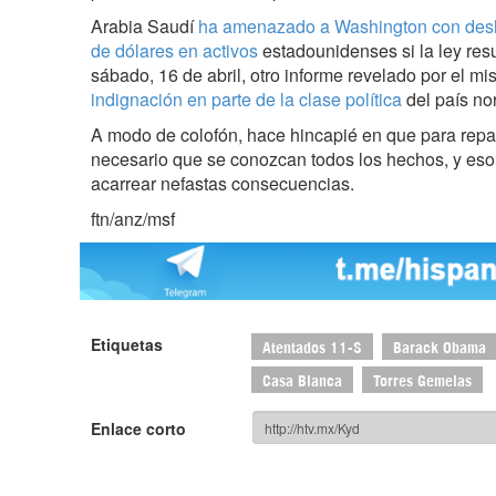
Arabia Saudí
ha amenazado a Washington con desh
de dólares en activos
estadounidenses si la ley resu
sábado, 16 de abril, otro informe revelado por el mi
indignación en parte de la clase política
del país no
A modo de colofón, hace hincapié en que para repar
necesario que se conozcan todos los hechos, y eso
acarrear nefastas consecuencias.
ftn/anz/msf
Etiquetas
Atentados 11-S
Barack Obama
Casa Blanca
Torres Gemelas
Enlace corto