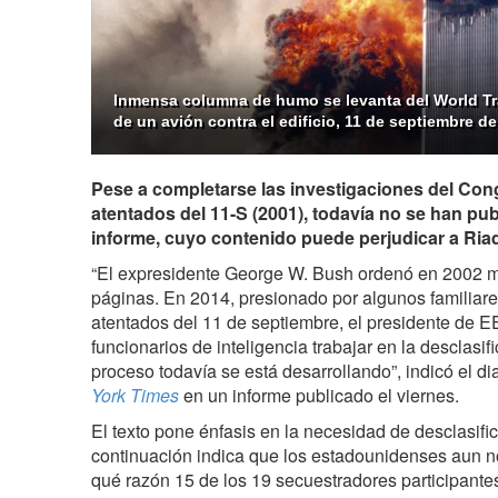
Inmensa columna de humo se levanta del World Tra
de un avión contra el edificio, 11 de septiembre de
Pese a completarse las investigaciones del Con
atentados del 11-S (2001), todavía no se han pu
informe, cuyo contenido puede perjudicar a Ria
“El expresidente George W. Bush ordenó en 2002 m
páginas. En 2014, presionado por algunos familiares
atentados del 11 de septiembre, el presidente de 
funcionarios de inteligencia trabajar en la desclasifi
proceso todavía se está desarrollando”, indicó el d
York Times
en un informe publicado el viernes.
El texto pone énfasis en la necesidad de desclasific
continuación indica que los estadounidenses aun 
qué razón 15 de los 19 secuestradores participantes