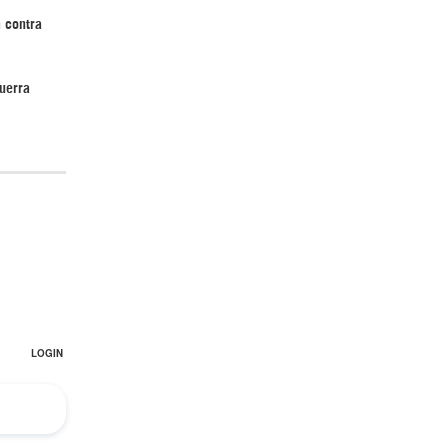
 contra
uerra