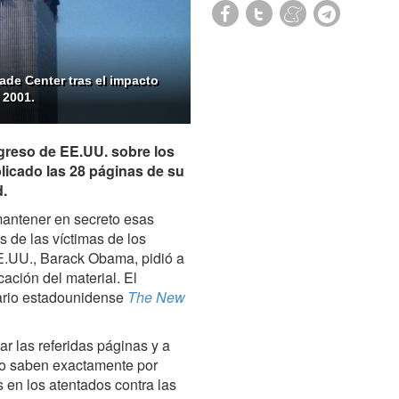
de Center tras el impacto
 2001.
greso de EE.UU. sobre los
blicado las 28 páginas de su
d.
antener en secreto esas
 de las víctimas de los
EE.UU., Barack Obama, pidió a
cación del material. El
iario estadounidense
The New
ar las referidas páginas y a
no saben exactamente por
 en los atentados contra las