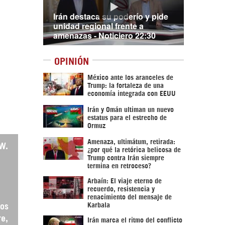
Irán destaca su poderío y pide
unidad regional frente a
amenazas - Noticiero 22:30
OPINIÓN
México ante los aranceles de
Trump: la fortaleza de una
economía integrada con EEUU
Irán y Omán ultiman un nuevo
estatus para el estrecho de
Ormuz
Amenaza, ultimátum, retirada:
 W.
¿por qué la retórica belicosa de
Trump contra Irán siempre
termina en retroceso?
Arbaín: El viaje eterno de
recuerdo, resistencia y
renacimiento del mensaje de
Karbala
los
re,
Irán marca el ritmo del conflicto