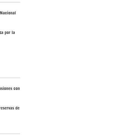
 Nacional
¿Cómo será el Golfo Pérsico sin EEUU?
za por la
Irán pide “tolerancia cero” ante ataques
contra instalaciones nucleares | Detrás de
la Razón
nsiones con
 reservas de