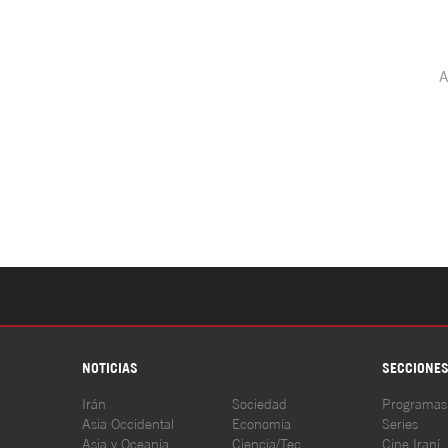
NOTICIAS
SECCIONE
Irán
Sociedad
Programas
Asia Occidental
Economía
Series
Asia y Oceanía
Ciencia/Tec
Cine Iraní