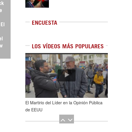
ck
e
ENCUESTA
 El
el
ew
LOS VÍDEOS MÁS POPULARES
1
de
5
El Martirio del Líder en la Opinión Pública
de EEUU