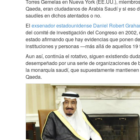
Torres Gemelas en Nueva York (EE.UU.), miembros d
Qaeda, eran ciudadanos de Arabia Saudí y si eso d
saudíes en dichos atentados o no.
El
exsenador estadounidense Daniel Robert Grah
del comité de investigación del Congreso en 2002
estado afirmando que hay evidencias que ponen de 
instituciones y personas —más allá de aquellos 19 
Aun así, continúa el rotativo, siguen existiendo dud
desempeñado por una serie de organizaciones de b
la monarquía saudí, que supuestamente mantienen v
Qaeda.