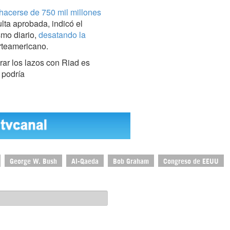
acerse de 750 mil millones
lta aprobada, indicó el
smo diario,
desatando la
rteamericano.
ar los lazos con Riad es
 podría
George W. Bush
Al-Qaeda
Bob Graham
Congreso de EEUU