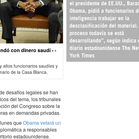
el presidente de EE.UU., Bara
Obama, pidió a funcionarios d
inteligencia trabajar en la
desclasificación del material.
proceso todavía se está
desarrollando”, según indica 
diario estadounidense The N
ndó con dinero saudí - -
York Times
y altos funcionarios saudíes y
nario de la Casa Blanca.
 de desafíos legales se han
icos del tema, los tribunales
nción del Congreso sobre la
jeras en demandas privadas.
 lunes que
Obama vetará un
plomática a responsables
ritorio estadounidense.