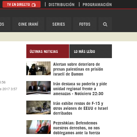
TV EN DIRECTO
DISTRIBUCIÓN
PROGRAMACIÓN
HispanTV
OS
CINE IRANÍ
SERIES
FOTOS
ÚLTIMAS NOTICIAS
LO MÁS LEÍDO
Alertan sobre deterioro de
presas palestinas en prisión
israelí de Damon
5:56
Irán destaca su poderío y pide
de 2017 3:57
unidad regional frente a
amenazas - Noticiero 22:30
Irán exhibe restos de F-15 y
otros aviones de EEUU e Israel
derribados
Pezeshkian: Defendemos
nuestros derechos, no nos
doblegamos ante la fuerza