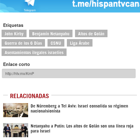
Etiquetas
John Kirby
Benjamín Netanyahu
Altos de Golán
Guerra de los 6 Días
CSNU
Liga Árabe
Asentamientos ilegales israelíes
Enlace corto
RELACIONADAS
De Núremberg a Tel Aviv: Israel consolida su régimen
nacionalsionista
Netanyahu a Putin: Los altos de Golán son una línea roja
para Israel