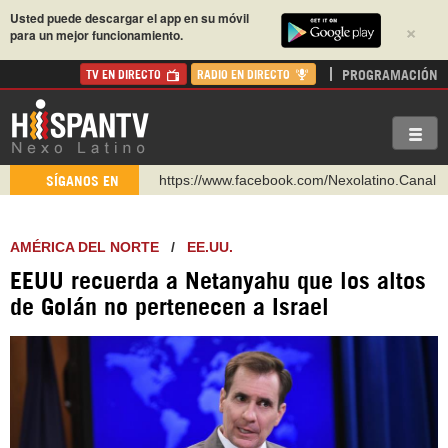
Usted puede descargar el app en su móvil
×
para un mejor funcionamiento.
PROGRAMACIÓN
TV EN DIRECTO
RADIO EN DIRECTO
https://www.facebook.com/Nexolatino.Canal
SÍGANOS EN
https://www.youtube.com/@nexo_latino
http://twitter.com/nexo_latino
AMÉRICA DEL NORTE
/
EE.UU.
https://t.me/hispantvcanal
EEUU recuerda a Netanyahu que los altos
https://urmedium.com/c/hispantv
de Golán no pertenecen a Israel
WhatsApp y Viber: +98 921 79 29 404
Instagram como: hispan_tv