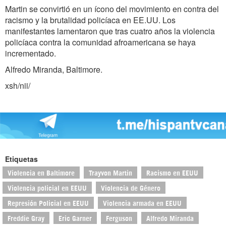
Martin se convirtió en un ícono del movimiento en contra del
racismo y la brutalidad policíaca en EE.UU. Los
manifestantes lamentaron que tras cuatro años la violencia
policíaca contra la comunidad afroamericana se haya
incrementado.
Alfredo Miranda, Baltimore.
xsh/nii/
Etiquetas
Violencia en Baltimore
Trayvon Martin
Racismo en EEUU
Violencia policial en EEUU
Violencia de Género
Represión Policial en EEUU
Violencia armada en EEUU
Freddie Gray
Eric Garner
Ferguson
Alfredo Miranda