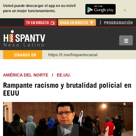
Usted puede descargar el app en su móvil
×
para un mejor funcionamiento.
PROGRAMACIÓN
TV EN DIRECTO
RADIO EN DIRECTO
https://t.me/hispantvcanal
SÍGANOS EN
https://urmedium.com/c/hispantv
WhatsApp y Viber: +98 921 79 29 404
AMÉRICA DEL NORTE
/
EE.UU.
Instagram como: hispan_tv
Rampante racismo y brutalidad policial en
https://www.facebook.com/Nexolatino.Canal
EEUU
https://www.youtube.com/@nexo_latino
http://twitter.com/nexo_latino