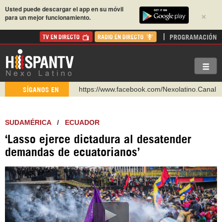
Usted puede descargar el app en su móvil
×
para un mejor funcionamiento.
PROGRAMACIÓN
TV EN DIRECTO
RADIO EN DIRECTO
https://www.facebook.com/Nexolatino.Canal
SÍGANOS EN
https://www.youtube.com/@nexo_latino
http://twitter.com/nexo_latino
SUDAMÉRICA
/
ECUADOR
https://t.me/hispantvcanal
‘Lasso ejerce dictadura al desatender
https://urmedium.com/c/hispantv
demandas de ecuatorianos’
WhatsApp y Viber: +98 921 79 29 404
Instagram como: hispan_tv