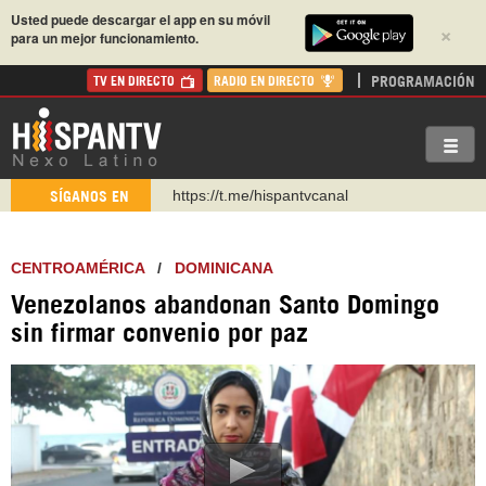
Usted puede descargar el app en su móvil
×
para un mejor funcionamiento.
PROGRAMACIÓN
TV EN DIRECTO
RADIO EN DIRECTO
https://t.me/hispantvcanal
SÍGANOS EN
https://urmedium.com/c/hispantv
WhatsApp y Viber: +98 921 79 29 404
CENTROAMÉRICA
/
DOMINICANA
Instagram como: hispan_tv
Venezolanos abandonan Santo Domingo
https://www.facebook.com/Nexolatino.Canal
sin firmar convenio por paz
https://www.youtube.com/@nexo_latino
http://twitter.com/nexo_latino