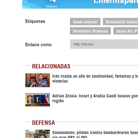
Etiquetas
Imam Jomeini
Revolución Islám
Verdadera Promesa
Imam Ali (P
Enlace corto
RELACIONADAS
Irán realza un año de continuidad, fortaleza y b
victorias
Adrian Zelaia: Israel y Arabia Saudí buscan gue
región
DEFENSA
Comandante: pilotos iraníes bombardearon bas
sin usar GPS ni INS