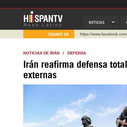
NOTICIAS
https://www.youtube.com/
SÍGANOS EN
http://twitter.com/nexo_lat
https://t.me/hispantvcanal
NOTICIAS DE IRÁN
/
DEFENSA
https://urmedium.com/c/h
Irán reafirma defensa tot
WhatsApp y Viber: +98 92
externas
Instagram como: hispan_t
https://www.facebook.com