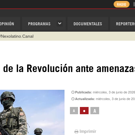
RADIO
OPINIÓN
PROGRAMAS
DOCUMENTALES
REPORTER
@nexo_latino
ino
ispantv
al de la Revolución ante amenaza
1 79 29 404
v
/Nexolatino.Canal
miércoles, 3 de junio de 202
Publicada:
miércoles, 3 de junio de 2
Actualizada:
•
A
A
Imprimir