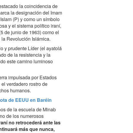
estacado la coincidencia de
 marca la designación del Imam
l Islam (P) y como un símbolo
osa y el sistema político iraní,
(5 de junio de 1963) como el
la Revolución Islámica.
io y prudente Líder (el ayatolá
o de la resistencia y la
endo este camino luminoso
erra impulsada por Estados
 el verdadero rostro de
echos humanos.
Flota de EEUU en Baréin
ños de la escuela de Minab
uno de los numerosos
raní no retrocederá ante las
ontinuará más que nunca,