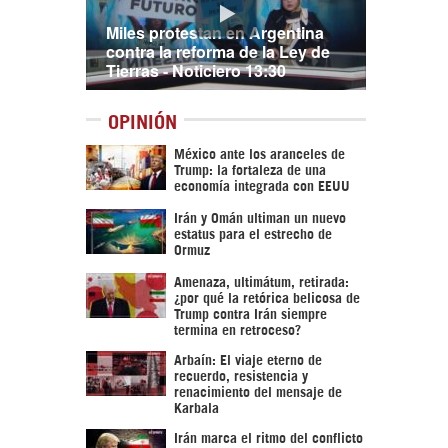
Miles protestan en Argentina
contra la reforma de la Ley de
Tierras - Noticiero 13:30
OPINIÓN
México ante los aranceles de
Trump: la fortaleza de una
economía integrada con EEUU
Irán y Omán ultiman un nuevo
estatus para el estrecho de
Ormuz
Amenaza, ultimátum, retirada:
¿por qué la retórica belicosa de
Trump contra Irán siempre
termina en retroceso?
Arbaín: El viaje eterno de
recuerdo, resistencia y
renacimiento del mensaje de
Karbala
Irán marca el ritmo del conflicto