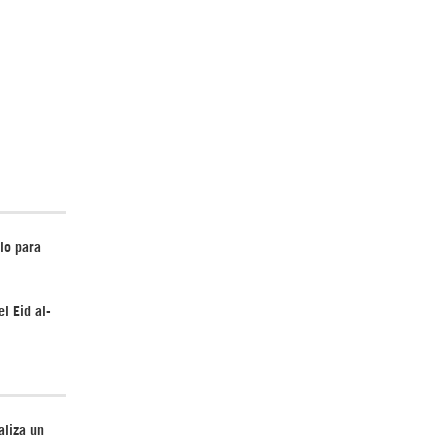
llo para
l Eid al-
aliza un