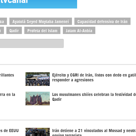
ica
Ayatolá Seyed Moytaba Jamenei
Capacidad defensiva de Irán
)
Qadir
Profeta del Islam
Jatam Al-Anbia
rillantes
Ejército y CGRI de Irán, listos con dedo en gati
responder a agresiones
rra en la
Los musulmanes chiíes celebran la festividad de
Qadir
es de EEUU
Irán detiene a 21 vinculados al Mossad y neutr
equipo terrorista