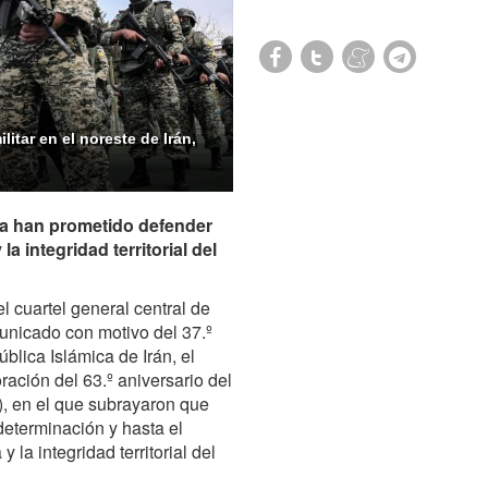
litar en el noreste de Irán,
iya han prometido defender
la integridad territorial del
 cuartel general central de
unicado con motivo del 37.º
blica Islámica de Irán, el
ción del 63.º aniversario del
), en el que subrayaron que
determinación y hasta el
 la integridad territorial del