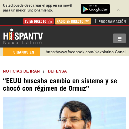
Usted puede descargar el app en su móvil
×
para un mejor funcionamiento.
PROGRAMACIÓN
TV EN DIRECTO
RADIO EN DIRECTO
https://www.facebook.com/Nexolatino.Canal
SÍGANOS EN
https://www.youtube.com/@nexo_latino
http://twitter.com/nexo_latino
NOTICIAS DE IRÁN
/
DEFENSA
https://t.me/hispantvcanal
“EEUU buscaba cambio en sistema y se
https://urmedium.com/c/hispantv
chocó con régimen de Ormuz”
WhatsApp y Viber: +98 921 79 29 404
Instagram como: hispan_tv