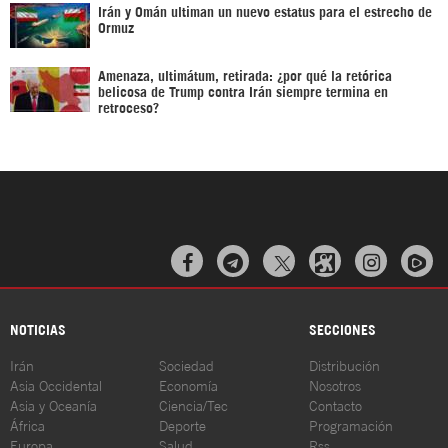
Irán y Omán ultiman un nuevo estatus para el estrecho de
Ormuz
Amenaza, ultimátum, retirada: ¿por qué la retórica
belicosa de Trump contra Irán siempre termina en
retroceso?



NOTICIAS
SECCIONES
Irán
Sociedad
Distribución
Asia Occidental
Economía
Nosotros
Asia y Oceanía
Ciencia/Tec
Contacto
África
Deporte
Programación
Europa
Salud
Rss