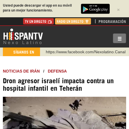
Usted puede descargar el app en su móvil
×
para un mejor funcionamiento.
PROGRAMACIÓN
TV EN DIRECTO
RADIO EN DIRECTO
https://www.facebook.com/Nexolatino.Canal
SÍGANOS EN
https://www.youtube.com/@nexo_latino
http://twitter.com/nexo_latino
NOTICIAS DE IRÁN
/
DEFENSA
https://t.me/hispantvcanal
Dron agresor israelí impacta contra un
https://urmedium.com/c/hispantv
hospital infantil en Teherán
WhatsApp y Viber: +98 921 79 29 404
Instagram como: hispan_tv