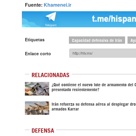
Fuente:
Khamenei.ir
Etiquetas
Capacidad defensiva de Irán
Ay
Enlace corto
RELACIONADAS
¿Qué contiene el nuevo lote de armamento del 
presentado recientemente?
Irán refuerza su defensa aérea al desplegar dr
armados Karrar
DEFENSA