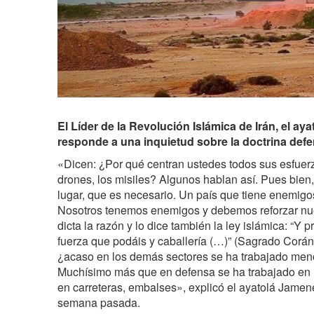
El Líder de la Revolución Islámica de Irán, el ay
responde a una inquietud sobre la doctrina defen
«Dicen: ¿Por qué centran ustedes todos sus esfuer
drones, los misiles? Algunos hablan así. Pues bien,
lugar, que es necesario. Un país que tiene enemigo
Nosotros tenemos enemigos y debemos reforzar nue
dicta la razón y lo dice también la ley islámica: “Y p
fuerza que podáis y caballería (…)” (Sagrado Corán
¿acaso en los demás sectores se ha trabajado meno
Muchísimo más que en defensa se ha trabajado en in
en carreteras, embalses», explicó el ayatolá Jamene
semana pasada.