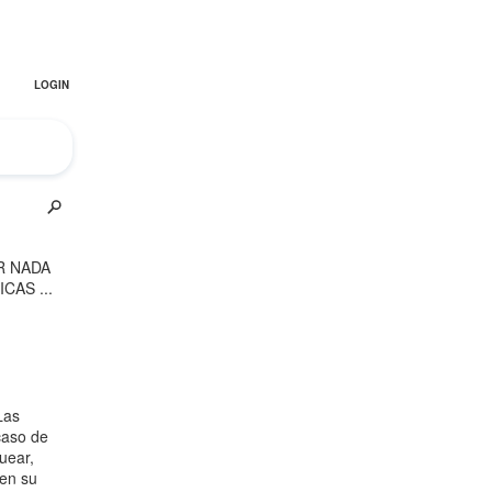
El Hombre eterno | Parte 2
CGRI de Irán asesta duros golpes a EEUU
con ataque simultáneo en Asia Occidental |
Detrás de la Razón