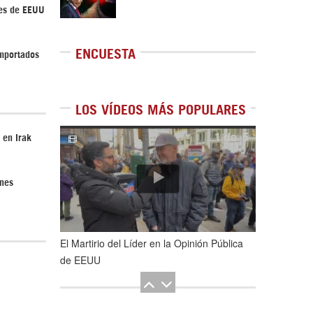
ses de EEUU
ENCUESTA
importados
LOS VÍDEOS MÁS POPULARES
1
de
5
 en Irak
ones
El Martirio del Líder en la Opinión Pública
de EEUU