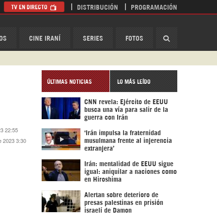
TV EN DIRECTO
DISTRIBUCIÓN
PROGRAMACIÓN
HispanTV
OS
CINE IRANÍ
SERIES
FOTOS
ÚLTIMAS NOTICIAS
LO MÁS LEÍDO
CNN revela: Ejército de EEUU
busca una vía para salir de la
guerra con Irán
23 22:55
‘Irán impulsa la fraternidad
e 2023 3:30
musulmana frente al injerencia
extranjera’
Irán: mentalidad de EEUU sigue
igual: aniquilar a naciones como
en Hiroshima
Alertan sobre deterioro de
presas palestinas en prisión
israelí de Damon