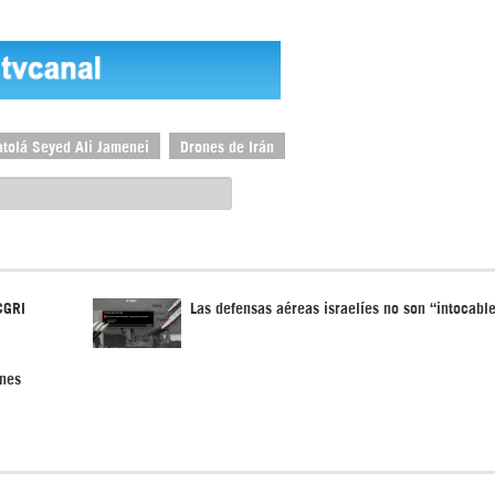
atolá Seyed Ali Jamenei
Drones de Irán
CGRI
Las defensas aéreas israelíes no son “intocabl
ones