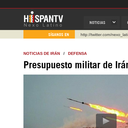
NOTICIAS
http://twitter.com/nexo_lat
SÍGANOS EN
https://t.me/hispantvcanal
https://urmedium.com/c/h
NOTICIAS DE IRÁN
/
DEFENSA
WhatsApp y Viber: +98 92
Presupuesto militar de Irá
Instagram como: hispan_t
https://www.facebook.com
https://www.youtube.com/