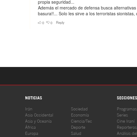
NOTICIAS
SECCIONE
Irán
Sociedad
Programas
Asia Occidental
Economía
Series
Asia y Oceanía
Ciencia/Tec
Cine Iraní
África
Deporte
Reporteros
Europa
Salud
Análisis de