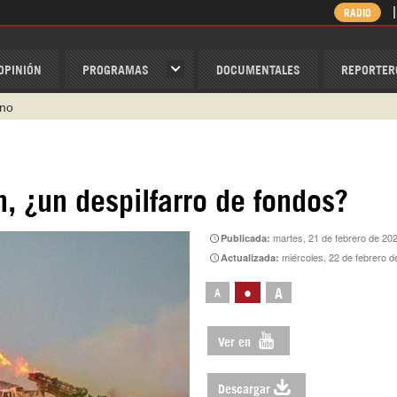
RADIO
OPINIÓN
PROGRAMAS
DOCUMENTALES
REPORTER
ino
ispantv
1 79 29 404
n, ¿un despilfarro de fondos?
v
martes, 21 de febrero de 20
Publicada:
/Nexolatino.Canal
miércoles, 22 de febrero d
Actualizada:
@nexo_latino
•
A
A
Ver en
Descargar