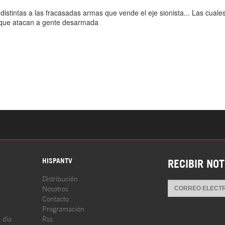
S
HISPANTV
RECIBIR NOT
Distribución
Nosotros
Contacto
Programación
l día
Rss