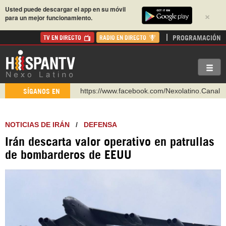
Usted puede descargar el app en su móvil
×
para un mejor funcionamiento.
PROGRAMACIÓN
TV EN DIRECTO
RADIO EN DIRECTO
https://www.facebook.com/Nexolatino.Canal
SÍGANOS EN
https://www.youtube.com/@nexo_latino
http://twitter.com/nexo_latino
NOTICIAS DE IRÁN
/
DEFENSA
https://t.me/hispantvcanal
Irán descarta valor operativo en patrullas
https://urmedium.com/c/hispantv
de bombarderos de EEUU
WhatsApp y Viber: +98 921 79 29 404
Instagram como: hispan_tv