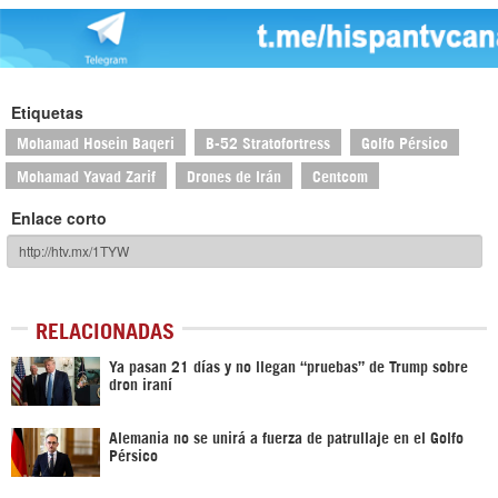
Etiquetas
Mohamad Hosein Baqeri
B-52 Stratofortress
Golfo Pérsico
Mohamad Yavad Zarif
Drones de Irán
Centcom
Enlace corto
RELACIONADAS
Ya pasan 21 días y no llegan “pruebas” de Trump sobre
dron iraní
Alemania no se unirá a fuerza de patrullaje en el Golfo
Pérsico