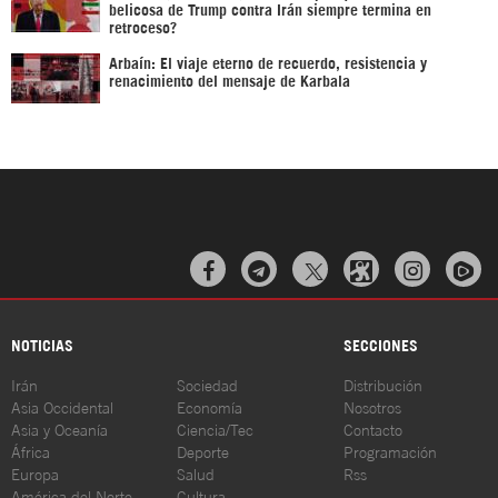
belicosa de Trump contra Irán siempre termina en
retroceso?
Arbaín: El viaje eterno de recuerdo, resistencia y
renacimiento del mensaje de Karbala



NOTICIAS
SECCIONES
Irán
Sociedad
Distribución
Asia Occidental
Economía
Nosotros
Asia y Oceanía
Ciencia/Tec
Contacto
África
Deporte
Programación
Europa
Salud
Rss
América del Norte
Cultura