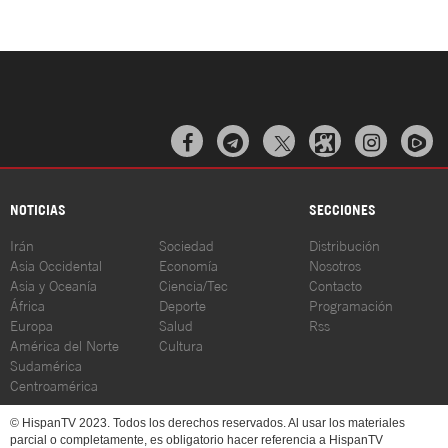



NOTICIAS
SECCIONES
Irán
Sociedad
Distribución
Asia Occidental
Economía
Nosotros
Asia y Oceanía
Ciencia/Tec
Contacto
África
Deporte
Programación
Europa
Salud
Rss
América del Norte
Cultura
Sudamérica
Centroamérica
© HispanTV 2023. Todos los derechos reservados. Al usar los materiales
parcial o completamente, es obligatorio hacer referencia a HispanTV