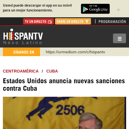
Usted puede descargar el app en su móvil
×
para un mejor funcionamiento.
PROGRAMACIÓN
TV EN DIRECTO
RADIO EN DIRECTO
https://urmedium.com/c/hispantv
SÍGANOS EN
WhatsApp y Viber: +98 921 79 29 404
Instagram como: hispan_tv
CENTROAMÉRICA
/
CUBA
https://www.facebook.com/Nexolatino.Canal
Estados Unidos anuncia nuevas sanciones
https://www.youtube.com/@nexo_latino
contra Cuba
http://twitter.com/nexo_latino
https://t.me/hispantvcanal