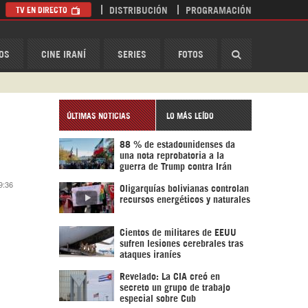
TV EN DIRECTO
DISTRIBUCIÓN
PROGRAMACIÓN
HispanTV
OS
CINE IRANÍ
SERIES
FOTOS
ÚLTIMAS NOTICIAS
LO MÁS LEÍDO
88 % de estadounidenses da
una nota reprobatoria a la
guerra de Trump contra Irán
9:36
Oligarquías bolivianas controlan
recursos energéticos y naturales
Cientos de militares de EEUU
sufren lesiones cerebrales tras
ataques iraníes
Revelado: La CIA creó en
secreto un grupo de trabajo
especial sobre Cub