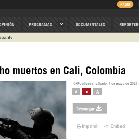
RADIO
OPINIÓN
PROGRAMAS
DOCUMENTALES
REPORTER
1 79 29 404
v
/Nexolatino.Canal
@nexo_latino
cho muertos en Cali, Colombia
ino
sábado, 1 de mayo de 2021 
Publicada:
•
A
A
ispantv
Descargar
Imprimir
Embed