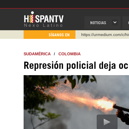
NOTICIAS
WhatsApp y Viber: +98 92
SÍGANOS EN
Instagram como: hispan_t
https://www.facebook.com
SUDAMÉRICA
/
COLOMBIA
https://www.youtube.com/
Represión policial deja o
http://twitter.com/nexo_lat
https://t.me/hispantvcanal
https://urmedium.com/c/h