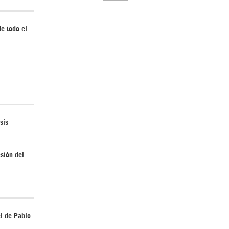
e todo el
El Hombre eterno | Parte 2
sis
esión del
CGRI de Irán asesta duros golpes a EEUU
con ataque simultáneo en Asia Occidental |
Detrás de la Razón
l de Pablo