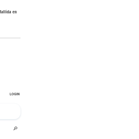
fallida en
Irán pide “tolerancia cero” ante ataques
contra instalaciones nucleares | Detrás de
la Razón
“Cobarde crimen de guerra”: Irán denuncia
ataque de EEUU a su hospital infantil |
Detrás de la Razón