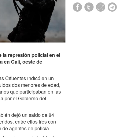
 represión policial en el
ia en Cali, oeste de
s Cifuentes
indicó en un
uidos d
os menores de edad,
anos que participaban en las
da por el Gobierno del
ambién dejó un saldo de 84
ridos, entre ellos
tres con
e de agentes de policía
.