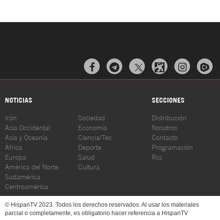



NOTICIAS
SECCIONES
Irán
Sociedad
Distribución
Asia Occidental
Economía
Nosotros
Asia y Oceanía
Ciencia/Tec
Contacto
África
Deporte
Programación
Europa
Salud
Rss
América del Norte
Cultura
Sudamérica
Centroamérica
© HispanTV 2023. Todos los derechos reservados. Al usar los materiales
parcial o completamente, es obligatorio hacer referencia a HispanTV